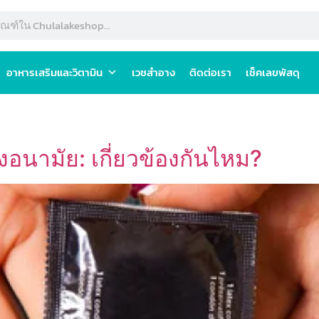
อาหารเสริมและวิตามิน
เวชสำอาง
ติดต่อเรา
เช็คเลขพัสดุ
ง
อนามัย: เกี่ยวข้องกันไหม?