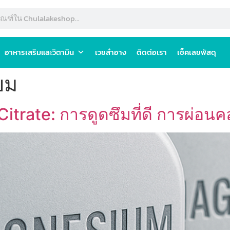
อาหารเสริมและวิตามิน
เวชสำอาง
ติดต่อเรา
เช็คเลขพัสดุ
ยม
trate: การดูดซึมที่ดี การผ่อน