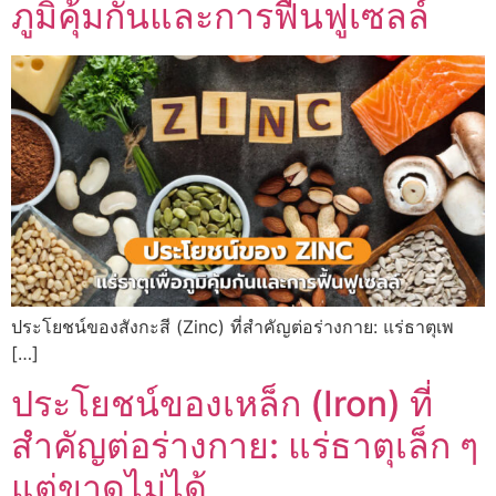
ภูมิคุ้มกันและการฟื้นฟูเซลล์
ประโยชน์ของสังกะสี (Zinc) ที่สำคัญต่อร่างกาย: แร่ธาตุเพ
[…]
ประโยชน์ของเหล็ก (Iron) ที่
สำคัญต่อร่างกาย: แร่ธาตุเล็ก ๆ
แต่ขาดไม่ได้