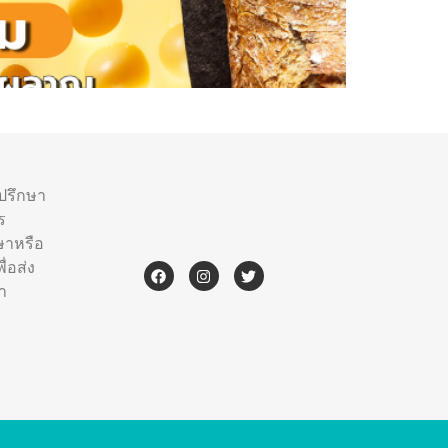
ำปรึกษา
ร
ษาหรือ
่อส่ง
า