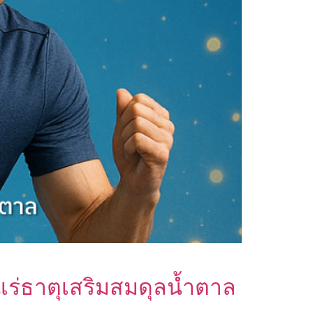
แร่ธาตุเสริมสมดุลน้ำตาล