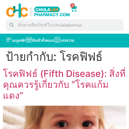
0
เมนูหลัก
สินค้าทั้งหมด
บทความ
ป้ายกำกับ:
โรคฟิฟธ์
โรคฟิฟธ์ (Fifth Disease): สิ่งที่
คุณควรรู้เกี่ยวกับ “โรคแก้ม
แดง”