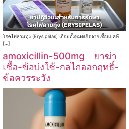
โรคไฟลามทุ่ง (Erysipelas) เกือบทั้งหมดเกิดจากเชื้อแบคที
[…]
amoxicillin-500mg ยาฆ่า
เชื้อ-ข้อบ่งใช้-กลไกออกฤทธิ์-
ข้อควรระวัง