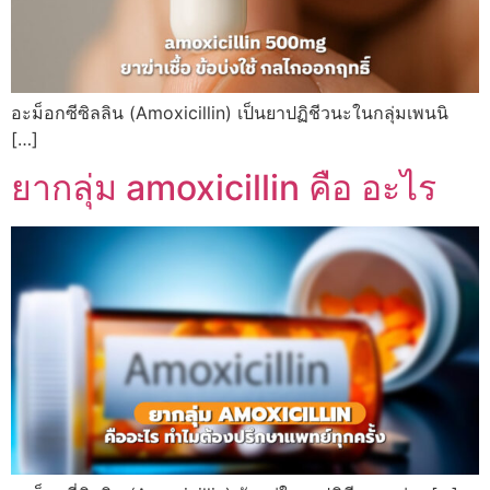
อะม็อกซีซิลลิน (Amoxicillin) เป็นยาปฏิชีวนะในกลุ่มเพนนิ
[…]
ยากลุ่ม amoxicillin คือ อะไร