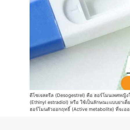
ดีโซเจสตรีล (Desogestrel) คือ ฮอร์โมนเพศหญิง
(Ethinyl estradiol) หรือ ใช้เป็นลักษณะแบบยาเดี่ยว
ฮอร์โมนตัวออกฤทธิ์ (Active metabolite) ที่จะอ