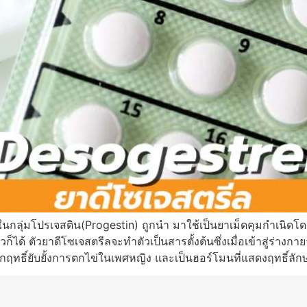
ในกลุ่มโปรเจสติน(Progestin) ถูกนำ มาใช้เป็นยาเม็ดคุมกำเนิดโ
ก็ได้ ตัวยาดีโซเจสตรีลจะทำตัวเป็นสารตั้งต้นซึ่งเมื่อเข้าสู่ร่างกา
อกฤทธิ์ยับยั้งการตกไข่ในเพศหญิง และเป็นฮอร์โมนที่แสดงฤทธิ์