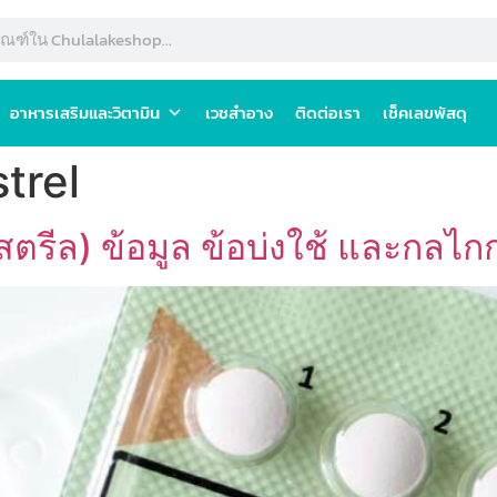
อาหารเสริมและวิตามิน
เวชสำอาง
ติดต่อเรา
เช็คเลขพัสดุ
trel
ตรีล) ข้อมูล ข้อบ่งใช้ และกลไก