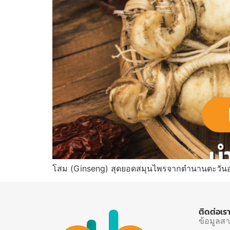
โสม (Ginseng) สุดยอดสมุนไพรจากตำนานตะวันออก
ติดต่อเร
ข้อมูลส