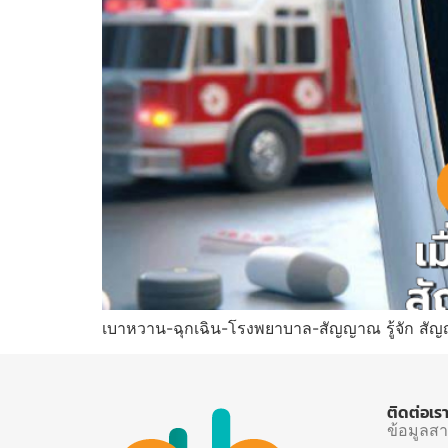
เบาหวาน-ฉุกเฉิน-โรงพยาบาล-สัญญาณ รู้จัก สั
ติดต่อเร
ข้อมูลส