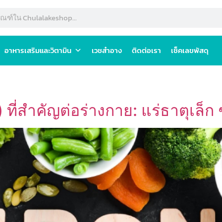
อาหารเสริมและวิตามิน
เวชสำอาง
ติดต่อเรา
เช็คเลขพัสดุ
ที่สำคัญต่อร่างกาย: แร่ธาตุเล็ก 