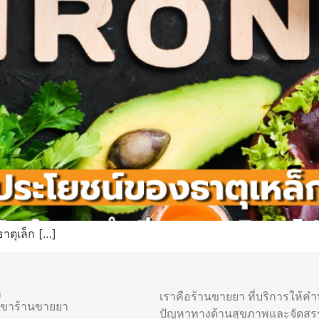
าตุเล็ก […]
า
เราคือร้านขายยา ที่บริการให้ค
าขาร้านขายยา
ปัญหาทางด้านสุขภาพและจัดสร