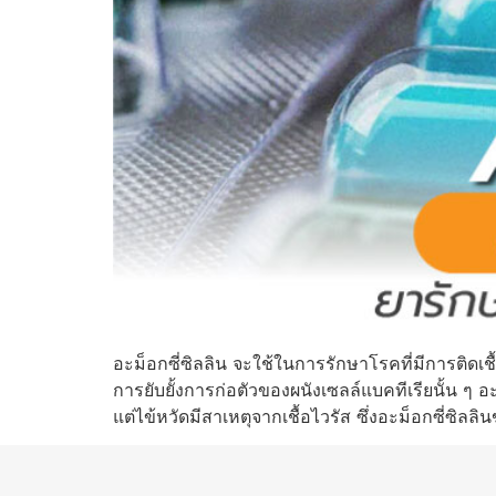
อะม็อกซี่ซิลลิน จะใช้ในการรักษาโรคที่มีการติดเชื
การยับยั้งการก่อตัวของผนังเซลล์แบคทีเรียนั้น ๆ อะ
แต่ไข้หวัดมีสาเหตุจากเชื้อไวรัส ซึ่งอะม็อกซี่ซิลลินฆ