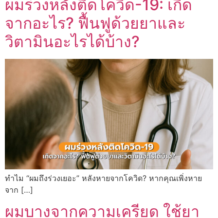
ผมร่วงหลังติดโควิด-19: เกิด
จากอะไร? ฟื้นฟูด้วยยาและ
วิตามินอะไรได้บ้าง?
ทำไม “ผมถึงร่วงเยอะ” หลังหายจากโควิด? หากคุณเพิ่งหาย
จาก […]
ผมบางจากความเครียด ใช้ยา