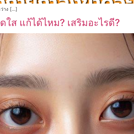
หว่าง […]
สดใส แก้ได้ไหม? เสริมอะไรดี?