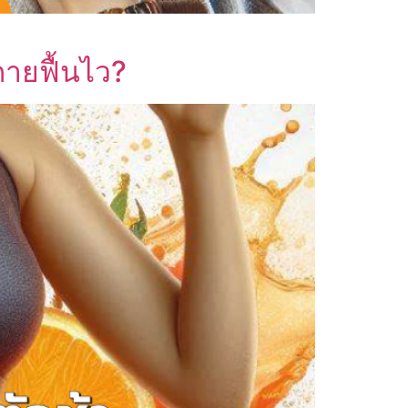
กายฟื้นไว?