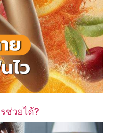
รช่วยได้?