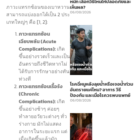
หนัก เลือกวิธีไหนให้ปลอดภัยและ
ภาวะแทรกซ้อนของเบาหวาน
เห็นผล?
06/08/2026
สามารถแบ่งออกได้เป็น 2 ประ
เภทใหญ่ๆ คือ [1, 2]:
ภาวะแทรกซ้อน
เฉียบพลัน (Acute
Complications):
เกิด
ขึ้นอย่างรวดเร็วและเป็น
อันตรายถึงชีวิตหากไม่
ได้รับการรักษาอย่างทัน
ท่วงที
โรคฉี่หนูหลังลุยน้ำหรือเจอน้ำท่วม
ภาวะแทรกซ้อนเรื้อรัง
อันตรายแค่ไหน? อาการ วิธี
(Chronic
ป้องกัน และเมื่อไรควรพบแพทย์
Complications):
เกิด
06/08/2026
ขึ้นอย่างช้าๆ ค่อยๆ
ทำลายอวัยวะต่างๆ ทั่ว
ร่างกาย มักไม่แสดง
อาการในระยะแรก แต่
เมื่อเกิดขึ้นแล้วมัก