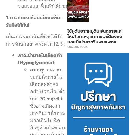
รุนแรงและฟื้นตัวได้ยาก
1. ภาวะแทรกซ้อนเฉียบพลัน:
รับมือให้ทัน!
ไข้หูดับจากหมูดิบ อันตรายแค่
เป็นภาวะฉุกเฉินที่ต้องได้รับ
ไหน? สาเหตุ อาการ วิธีป้องกัน
และเมื่อไรควรรีบพบแพทย์
การรักษาอย่างเร่งด่วน [2, 3]:
06/08/2026
ภาวะน้ำตาลในเลือดต่ำ
(Hypoglycemia):
สาเหตุ:
เกิดจาก
ระดับน้ำตาลใน
เลือดลดต่ำลง
อย่างรวดเร็ว (ต่ำ
กว่า 70 mg/dL)
ซึ่งอาจเกิดจาก
การกินยาน้ำตาล
มากเกินไป ฉีด
อินซูลินเกินขนาด
กินอาหารน้อยไป