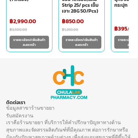
Strip 25/ pcs เข็ม
กระปุก
เจาะ 28G 50/Pcs)
฿
2,990.00
฿
850.00
฿
395.00
฿
3,500.00
฿
1,250.00
รายละเอียด/เพิ่มสินค้า
รายละเอียด/เพิ่มสินค้า
รายละเอียด/เพ
ลงตะกร้า
ลงตะกร้า
ลงตะกร
ติดต่อเรา
ข้อมูลสาขาร้านขายยา
รับสมัครงาน
เราคือร้านขายยา ที่บริการให้คำปรึกษาปัญหาทางด้าน
สุขภาพและจัดสรรผลิตภัณฑ์ที่มีคุณภาพ ต่อการรักษาหรือ
ป้องกันปัญหาสุขภาพด้านต่างๆ เพื่อส่งมอบสุขภาพที่ดีขึ้นให้