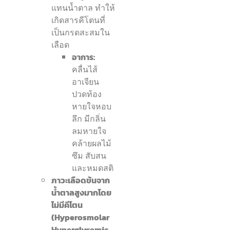
แทนน้ำตาล ทำให้
เกิดสารคีโตนที่
เป็นกรดสะสมใน
เลือด
อาการ:
คลื่นไส้
อาเจียน
ปวดท้อง
หายใจหอบ
ลึก มีกลิ่น
ลมหายใจ
คล้ายผลไม้
ซึม สับสน
และหมดสติ
ภาวะเลือดข้นจาก
น้ำตาลสูงมากโดย
ไม่มีคีโตน
(Hyperosmolar
Hyperglycemic