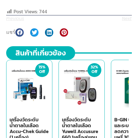
Post Views:
744
Previous
Next
แชร์
สินค้าที่เกี่ยวข้อง
15%
32%
Off
Off
เครื่องวัดระดับ
เครื่องวัดระดับ
B-GIN บำร
น้ำตาลในเลือด
น้ำตาลในเลือด
และระบบปร
Accu-Chek Guide
Yuwell Accusure
ลดความต้อ
(1 เครื่อง)
660 1เครื่อง(แถม
บุหรี่ 30 เม็ด