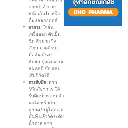
ออกกำลังกาย
หนักเกินไป หรือ
ดื่มแอลกอฮอล์
อาการ:
ใจสั่น
เหงื่อออก ตัวเย็น
ซีด หิวมาก วิง
เวียน ปวดศีรษะ
มือสั่น มึนงง
สับสน รุนแรงอาจ
หมดสติ ชัก และ
เสียชีวิตได้
การรับมือ:
หาก
รู้สึกมีอาการ ให้
รีบดื่มน้ำหวาน น้ำ
ผลไม้ หรือกิน
ลูกอม/กลูโคสเจล
ทันที แล้ววัดระดับ
น้ำตาล หาก