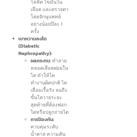
โลหิต ไขมันใน
เลือด และตรวจตา
โดยจักษุแพทย์
อย่างน้อยปีละ 1
ครั้ง
เบาหวานลงไต
(Diabetic
Nephropathy):
ผลกระทบ:
ทำลาย
หลอดเลือดฝอยใน
ไต ทำให้ไต
ทำงานผิดปกติ ไต
เสื่อมเรื้อรัง จนถึง
ขั้นไตวายระยะ
สุดท้ายที่ต้องฟอก
ไตหรือปลูกถ่ายไต
การป้องกัน:
ควบคุมระดับ
น้ำตาล ความดัน