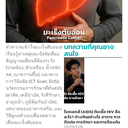
บทความที่คุณอาจ
ทำความเข้าใจมะเร็งตับอ่อน!
สนใจ
เรียนรู้สาเหตุและปัจจัยเสี่ยง,
สัญญาณเตือนที่ต้องระวัง
(ปวดท้อง, ตัวเหลือง, น้ำหนัก
ลด, เบาหวานขึ้น), แนวทาง
การวินิจฉัย (CT Scan, EUS),
นวัตกรรมการรักษาที่ทันสมัย
(ผ่าตัด, เคมีบำบัด, รังสีรักษา,
ยามุ่งเป้า, ภูมิคุ้มกันบำบัด),
บทบาทของอาหารเสริม, และ
โรคเอดส์ (AIDS) กับเชื้อ HIV คือ
วิธีดูแลตัวเองเพื่อลดความ
อะไร? ต่างกันอย่างไร อาการ การ
ติดต่อ การรักษา และการป้องกัน
เสี่ยงมะเร็งตับอ่อน
06/08/2026