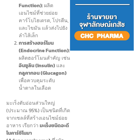
Function):
ผลิต
เอนไซม์ที่ช่วยย่อย
คาร์โบไฮเดรต, โปรตีน,
และไขมัน แล้วส่งไปยัง
ลำไส้เล็ก
การสร้างฮอร์โมน
(Endocrine Function):
ผลิตฮอร์โมนสำคัญ เช่น
อินซูลิน (Insulin)
และ
กลูคากอน (Glucagon)
เพื่อควบคุมระดับ
น้ำตาลในเลือด
มะเร็งตับอ่อนส่วนใหญ่
(ประมาณ 95%) เป็นชนิดที่เกิด
จากเซลล์ที่สร้างเอนไซม์ย่อย
อาหาร เรียกว่า
มะเร็งชนิดอะดี
โนคาร์ซิโนมา