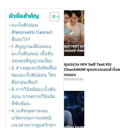
หัวข้อสำคัญ
มะเร็งตับอ่อน
(Pancreatic Cancer)
คืออะไร?
1. สัญญาณเตือนของ
มะเร็งตับอ่อน: เมื่อตับ
อ่อนส่งสัญญาณเงียบ
ชุดตรวจ HIV Self Test Kit
2. สาเหตุและปัจจัยเสี่ยง
CheckNOW ชุดตรวจเอดส์ ด้วย
ตนเอง
ของมะเร็งตับอ่อน: ใคร
06/08/2026
คือกลุ่มเสี่ยง?
3. การวินิจฉัยมะเร็งตับ
อ่อน: การตรวจวินิจฉัย
ที่ซับซ้อน
4. เภสัชจุลศาลและ
นวัตกรรมการแพทย์:
แนวทางการดูแลรักษา