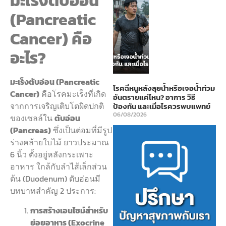
มะเร็งตับอ่อน
(Pancreatic
Cancer) คือ
อะไร?
มะเร็งตับอ่อน (Pancreatic
โรคฉี่หนูหลังลุยน้ำหรือเจอน้ำท่วม
Cancer)
คือโรคมะเร็งที่เกิด
อันตรายแค่ไหน? อาการ วิธี
จากการเจริญเติบโตผิดปกติ
ป้องกัน และเมื่อไรควรพบแพทย์
06/08/2026
ของเซลล์ใน
ตับอ่อน
(Pancreas)
ซึ่งเป็นต่อมที่มีรูป
ร่างคล้ายใบไม้ ยาวประมาณ
6 นิ้ว ตั้งอยู่หลังกระเพาะ
อาหาร ใกล้กับลำไส้เล็กส่วน
ต้น (Duodenum) ตับอ่อนมี
บทบาทสำคัญ 2 ประการ:
การสร้างเอนไซม์สำหรับ
ย่อยอาหาร (Exocrine