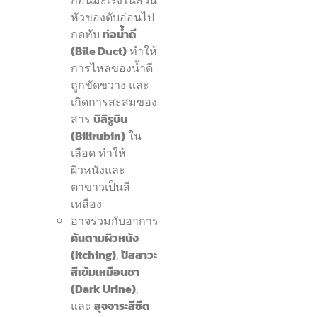
หัวของตับอ่อนไป
กดทับ
ท่อน้ำดี
(Bile Duct)
ทำให้
การไหลของน้ำดี
ถูกขัดขวาง และ
เกิดการสะสมของ
สาร
บิลิรูบิน
(Bilirubin)
ใน
เลือด ทำให้
ผิวหนังและ
ตาขาวเป็นสี
เหลือง
อาจร่วมกับอาการ
คันตามผิวหนัง
(Itching)
,
ปัสสาวะ
สีเข้มเหมือนชา
(Dark Urine)
,
และ
อุจจาระสีซีด