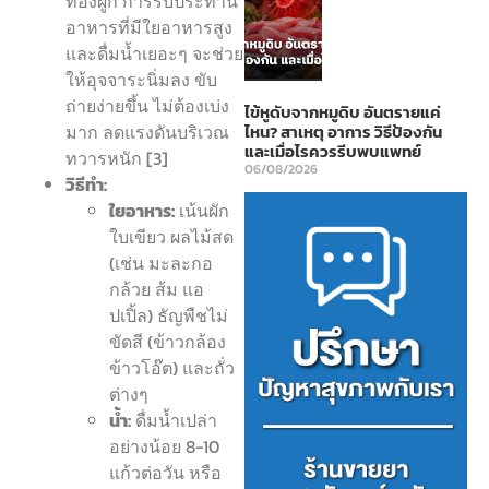
ท้องผูก การรับประทาน
อาหารที่มีใยอาหารสูง
และดื่มน้ำเยอะๆ จะช่วย
ให้อุจจาระนิ่มลง ขับ
ถ่ายง่ายขึ้น ไม่ต้องเบ่ง
ไข้หูดับจากหมูดิบ อันตรายแค่
มาก ลดแรงดันบริเวณ
ไหน? สาเหตุ อาการ วิธีป้องกัน
และเมื่อไรควรรีบพบแพทย์
ทวารหนัก [3]
06/08/2026
วิธีทำ:
ใยอาหาร:
เน้นผัก
ใบเขียว ผลไม้สด
(เช่น มะละกอ
กล้วย ส้ม แอ
ปเปิ้ล) ธัญพืชไม่
ขัดสี (ข้าวกล้อง
ข้าวโอ๊ต) และถั่ว
ต่างๆ
น้ำ:
ดื่มน้ำเปล่า
อย่างน้อย 8-10
แก้วต่อวัน หรือ