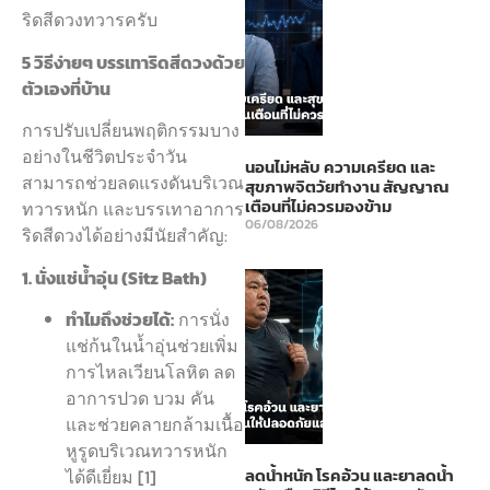
ริดสีดวงทวารครับ
5 วิธีง่ายๆ บรรเทาริดสีดวงด้วย
ตัวเองที่บ้าน
การปรับเปลี่ยนพฤติกรรมบาง
อย่างในชีวิตประจำวัน
นอนไม่หลับ ความเครียด และ
สามารถช่วยลดแรงดันบริเวณ
สุขภาพจิตวัยทำงาน สัญญาณ
เตือนที่ไม่ควรมองข้าม
ทวารหนัก และบรรเทาอาการ
06/08/2026
ริดสีดวงได้อย่างมีนัยสำคัญ:
1. นั่งแช่น้ำอุ่น (Sitz Bath)
ทำไมถึงช่วยได้:
การนั่ง
แช่ก้นในน้ำอุ่นช่วยเพิ่ม
การไหลเวียนโลหิต ลด
อาการปวด บวม คัน
และช่วยคลายกล้ามเนื้อ
หูรูดบริเวณทวารหนัก
ลดน้ำหนัก โรคอ้วน และยาลดน้ำ
ได้ดีเยี่ยม [1]