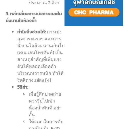
ประมาณ 2 ลิตร
3. หลีกเลี่ยงการเบ่งถ่ายและไม่
นั่งนานในห้องน้ำ
ทำไมถึงช่วยได้:
การเบ่ง
อุจจาระแรงๆ และการ
นั่งบนโถส้วมนานเกินไป
(เช่น เล่นโทรศัพท์) เป็น
สาเหตุสำคัญที่เพิ่มแรง
ดันให้หลอดเลือดดำ
บริเวณทวารหนัก ทำให้
ริดสีดวงแย่ลง [4]
วิธีทำ:
เมื่อรู้สึกปวดถ่าย
ควรรีบไปเข้า
ห้องน้ำทันที อย่า
อั้น
ใช้เวลาในการขับ
ถ่ายไม่เกิน 5-10