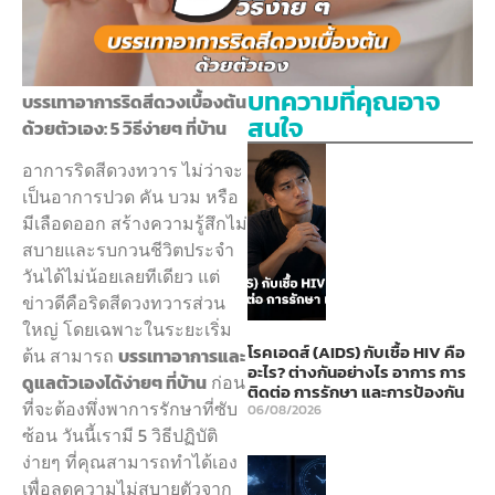
บทความที่คุณอาจ
บรรเทาอาการริดสีดวงเบื้องต้น
สนใจ
ด้วยตัวเอง: 5 วิธีง่ายๆ ที่บ้าน
อาการริดสีดวงทวาร ไม่ว่าจะ
เป็นอาการปวด คัน บวม หรือ
มีเลือดออก สร้างความรู้สึกไม่
สบายและรบกวนชีวิตประจำ
วันได้ไม่น้อยเลยทีเดียว แต่
ข่าวดีคือริดสีดวงทวารส่วน
ใหญ่ โดยเฉพาะในระยะเริ่ม
โรคเอดส์ (AIDS) กับเชื้อ HIV คือ
ต้น สามารถ
บรรเทาอาการและ
อะไร? ต่างกันอย่างไร อาการ การ
ดูแลตัวเองได้ง่ายๆ ที่บ้าน
ก่อน
ติดต่อ การรักษา และการป้องกัน
ที่จะต้องพึ่งพาการรักษาที่ซับ
06/08/2026
ซ้อน วันนี้เรามี 5 วิธีปฏิบัติ
ง่ายๆ ที่คุณสามารถทำได้เอง
เพื่อลดความไม่สบายตัวจาก