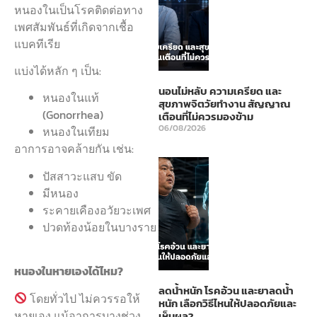
หนองในเป็นโรคติดต่อทาง
เพศสัมพันธ์ที่เกิดจากเชื้อ
แบคทีเรีย
แบ่งได้หลัก ๆ เป็น:
นอนไม่หลับ ความเครียด และ
หนองในแท้
สุขภาพจิตวัยทำงาน สัญญาณ
(Gonorrhea)
เตือนที่ไม่ควรมองข้าม
06/08/2026
หนองในเทียม
อาการอาจคล้ายกัน เช่น:
ปัสสาวะแสบ ขัด
มีหนอง
ระคายเคืองอวัยวะเพศ
ปวดท้องน้อยในบางราย
หนองในหายเองได้ไหม?
ลดน้ำหนัก โรคอ้วน และยาลดน้ำ
โดยทั่วไป ไม่ควรรอให้
หนัก เลือกวิธีไหนให้ปลอดภัยและ
หายเอง แม้อาการบางช่วง
เห็นผล?