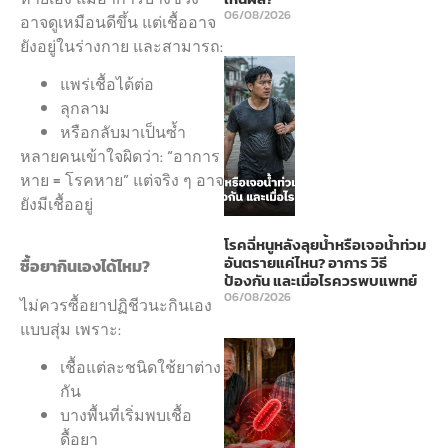
06/08/2026
อาจดูเหมือนดีขึ้น แต่เชื้ออาจ
ยังอยู่ในร่างกาย และสามารถ:
แพร่เชื้อได้ต่อ
ลุกลาม
หรือกลับมาเป็นซ้ำ
หลายคนเข้าใจผิดว่า: “อาการ
หาย = โรคหาย” แต่จริง ๆ อาจ
ยังมีเชื้ออยู่
โรคฉี่หนูหลังลุยน้ำหรือเจอน้ำท่วม
อันตรายแค่ไหน? อาการ วิธี
ซื้อยากินเองได้ไหม?
ป้องกัน และเมื่อไรควรพบแพทย์
06/08/2026
ไม่ควรซื้อยาปฏิชีวนะกินเอง
แบบสุ่ม เพราะ:
เชื้อแต่ละชนิดใช้ยาต่าง
กัน
บางพื้นที่เริ่มพบเชื้อ
ดื้อยา