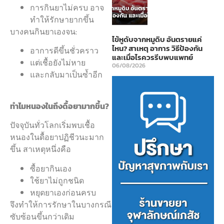
การกินยาไม่ครบ อาจ
ทำให้รักษายากขึ้น
บางคนกินยาเองจน:
ไข้หูดับจากหมูดิบ อันตรายแค่
ไหน? สาเหตุ อาการ วิธีป้องกัน
อาการดีขึ้นชั่วคราว
และเมื่อไรควรรีบพบแพทย์
แต่เชื้อยังไม่หาย
06/08/2026
และกลับมาเป็นซ้ำอีก
ทำไมหนองในถึงดื้อยามากขึ้น?
ปัจจุบันทั่วโลกเริ่มพบเชื้อ
หนองในดื้อยาปฏิชีวนะมาก
ขึ้น สาเหตุหนึ่งคือ
ซื้อยากินเอง
ใช้ยาไม่ถูกชนิด
หยุดยาเองก่อนครบ
จึงทำให้การรักษาในบางกรณี
ซับซ้อนขึ้นกว่าเดิม