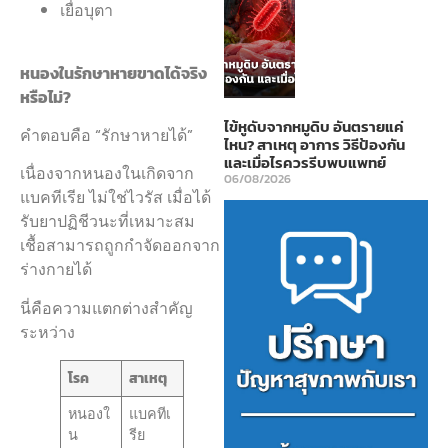
เยื่อบุตา
หนองในรักษาหายขาดได้จริง
หรือไม่?
ไข้หูดับจากหมูดิบ อันตรายแค่
คำตอบคือ “รักษาหายได้”
ไหน? สาเหตุ อาการ วิธีป้องกัน
และเมื่อไรควรรีบพบแพทย์
เนื่องจากหนองในเกิดจาก
06/08/2026
แบคทีเรีย ไม่ใช่ไวรัส เมื่อได้
รับยาปฏิชีวนะที่เหมาะสม
เชื้อสามารถถูกกำจัดออกจาก
ร่างกายได้
นี่คือความแตกต่างสำคัญ
ระหว่าง
โรค
สาเหตุ
หนองใ
แบคทีเ
น
รีย