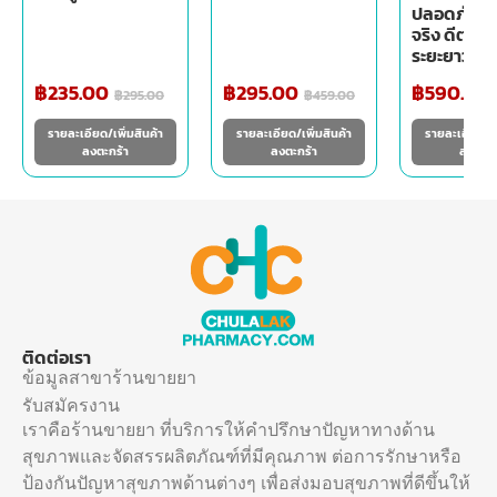
ปลอดภัย เ
จริง ดีต่อส
ระยะยาว
฿
235.00
฿
295.00
฿
590.00
฿
295.00
฿
459.00
รายละเอียด/เพิ่มสินค้า
รายละเอียด/เพิ่มสินค้า
รายละเอียด/เพ
ลงตะกร้า
ลงตะกร้า
ลงตะกร
ติดต่อเรา
ข้อมูลสาขาร้านขายยา
รับสมัครงาน
เราคือร้านขายยา ที่บริการให้คำปรึกษาปัญหาทางด้าน
สุขภาพและจัดสรรผลิตภัณฑ์ที่มีคุณภาพ ต่อการรักษาหรือ
ป้องกันปัญหาสุขภาพด้านต่างๆ เพื่อส่งมอบสุขภาพที่ดีขึ้นให้