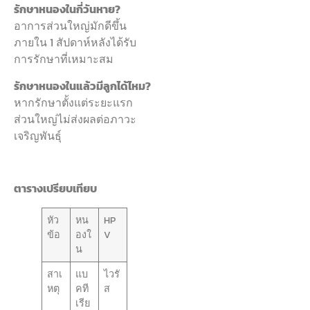
รักษาหนองในกี่วันหาย?
อาการส่วนใหญ่มักดีขึ้น
ภายใน 1 สัปดาห์หลังได้รับ
การรักษาที่เหมาะสม
รักษาหนองในแล้วมีลูกได้ไหม?
หากรักษาตั้งแต่ระยะแรก
ส่วนใหญ่ไม่ส่งผลต่อภาวะ
เจริญพันธุ์
ตารางเปรียบเทียบ
หัว
หน
HP
ข้อ
องใ
V
น
สาเ
แบ
ไวรั
หตุ
คที
ส
เรีย