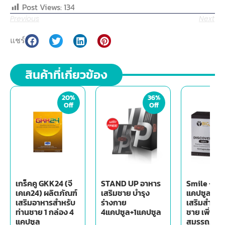
Post Views:
134
Previous
Next
แชร์
สินค้าที่เกี่ยวข้อง
20%
36%
Off
Off
เกร็คคู GKK24 (จี
STAND UP อาหาร
Smile - Big
เคเค24) ผลิตภัณฑ์
เสริมชาย บำรุง
แคปซูล) อา
เสริมอาหารสำหรับ
ร่างกาย
เสริมสำหรับ
ท่านชาย 1 กล่อง 4
4แคปซูล+1แคปซูล
ชาย เพิ่ม
แคปซูล
สมรรถภาพ ม