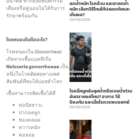
อนาคต หากยังมีพฤติกรรม
ลดน้ำหนัก โรคอ้วน และยาลดน้ำ
เสี่ยงหรือคู่นอนไม่ได้รับการ
หนัก เลือกวิธีไหนให้ปลอดภัยและ
เห็นผล?
รักษาพร้อมกัน
06/08/2026
โรคหนองในคืออะไร?
โรคหนองใน (Gonorrhea)
เกิดจากเชื้อแบคทีเรีย
Neisseria gonorrhoeae
เป็น
หนึ่งในโรคติดต่อทางเพศ
สัมพันธ์ที่พบได้บ่อยทั่วโลก
โรคฉี่หนูหลังลุยน้ำหรือเจอน้ำท่วม
เชื้อสามารถติดเชื้อได้ที่
อันตรายแค่ไหน? อาการ วิธี
ป้องกัน และเมื่อไรควรพบแพทย์
ท่อปัสสาวะ
06/08/2026
ปากมดลูก
ช่องคลอด
ทวารหนัก
คอหอย