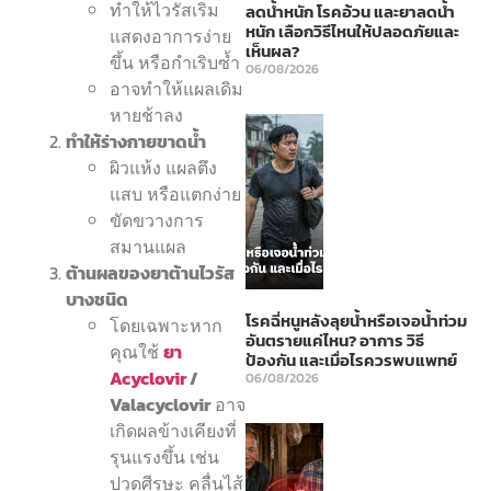
ทำให้ไวรัสเริม
ลดน้ำหนัก โรคอ้วน และยาลดน้ำ
หนัก เลือกวิธีไหนให้ปลอดภัยและ
แสดงอาการง่าย
เห็นผล?
ขึ้น หรือกำเริบซ้ำ
06/08/2026
อาจทำให้แผลเดิม
หายช้าลง
ทำให้ร่างกายขาดน้ำ
ผิวแห้ง แผลตึง
แสบ หรือแตกง่าย
ขัดขวางการ
สมานแผล
ต้านผลของยาต้านไวรัส
บางชนิด
โรคฉี่หนูหลังลุยน้ำหรือเจอน้ำท่วม
โดยเฉพาะหาก
อันตรายแค่ไหน? อาการ วิธี
คุณใช้
ยา
ป้องกัน และเมื่อไรควรพบแพทย์
Acyclovir
/
06/08/2026
Valacyclovir
อาจ
เกิดผลข้างเคียงที่
รุนแรงขึ้น เช่น
ปวดศีรษะ คลื่นไส้