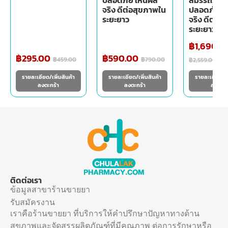
ปลอดภัย เห็นผล
สมรรถภาพ ม
จริง ดีต่อสุขภาพใน
ปลอดภัย เ
ระยะยาว
จริง ดีต่อส
ระยะยาว
฿
1,690.0
฿
295.00
฿
590.00
฿
459.00
฿
790.00
฿
2,559.00
รายละเอียด/เพิ่มสินค้า
รายละเอียด/เพิ่มสินค้า
รายละเอียด/เพ
ลงตะกร้า
ลงตะกร้า
ลงตะกร
ติดต่อเรา
ข้อมูลสาขาร้านขายยา
รับสมัครงาน
เราคือร้านขายยา ที่บริการให้คำปรึกษาปัญหาทางด้าน
สุขภาพและจัดสรรผลิตภัณฑ์ที่มีคุณภาพ ต่อการรักษาหรือ