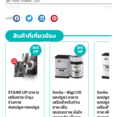
Post Views:
1,811
Previous
Next
แชร์
สินค้าที่เกี่ยวข้อง
36%
25%
Off
Off
STAND UP อาหาร
Smile - BigJ (10
Smile - Bi
เสริมชาย บำรุง
แคปซูล) อาหาร
แคปซูล + 1
ร่างกาย
เสริมสำหรับท่าน
แคปซูล) อา
4แคปซูล+1แคปซูล
ชาย เพิ่ม
เสริมสำหรับ
สมรรถภาพ มั่นใจ
ชาย เพิ่ม