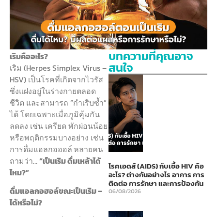
บทความที่คุณอาจ
เริมคืออะไร?
สนใจ
เริม (Herpes Simplex Virus –
HSV) เป็นโรคที่เกิดจากไวรัส
ซึ่งแฝงอยู่ในร่างกายตลอด
ชีวิต และสามารถ “กำเริบซ้ำ”
ได้ โดยเฉพาะเมื่อภูมิคุ้มกัน
ลดลง เช่น เครียด พักผ่อนน้อย
หรือพฤติกรรมบางอย่าง เช่น
การดื่มแอลกอฮอล์
หลายคน
ถามว่า…
“เป็นเริม ดื่มเหล้าได้
โรคเอดส์ (AIDS) กับเชื้อ HIV คือ
ไหม?”
อะไร? ต่างกันอย่างไร อาการ การ
ติดต่อ การรักษา และการป้องกัน
ดื่มแอลกอฮอล์ขณะเป็นเริม –
06/08/2026
ได้หรือไม่?