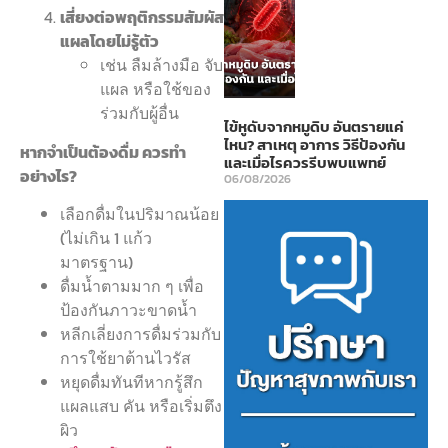
เสี่ยงต่อพฤติกรรมสัมผัส
แผลโดยไม่รู้ตัว
เช่น ลืมล้างมือ จับ
แผล หรือใช้ของ
ร่วมกับผู้อื่น
ไข้หูดับจากหมูดิบ อันตรายแค่
ไหน? สาเหตุ อาการ วิธีป้องกัน
หากจำเป็นต้องดื่ม ควรทำ
และเมื่อไรควรรีบพบแพทย์
อย่างไร?
06/08/2026
เลือกดื่มในปริมาณน้อย
(ไม่เกิน 1 แก้ว
มาตรฐาน)
ดื่มน้ำตามมาก ๆ เพื่อ
ป้องกันภาวะขาดน้ำ
หลีกเลี่ยงการดื่มร่วมกับ
การใช้ยาต้านไวรัส
หยุดดื่มทันทีหากรู้สึก
แผลแสบ คัน หรือเริ่มตึง
ผิว