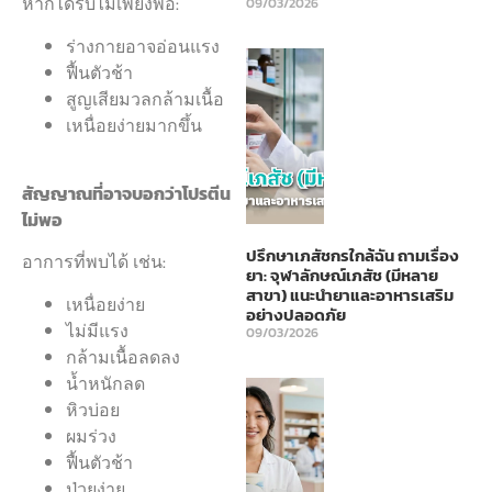
หากได้รับไม่เพียงพอ:
09/03/2026
ร่างกายอาจอ่อนแรง
ฟื้นตัวช้า
สูญเสียมวลกล้ามเนื้อ
เหนื่อยง่ายมากขึ้น
สัญญาณที่อาจบอกว่าโปรตีน
ไม่พอ
ปรึกษาเภสัชกรใกล้ฉัน ถามเรื่อง
อาการที่พบได้ เช่น:
ยา: จุฬาลักษณ์เภสัช (มีหลาย
สาขา) แนะนำยาและอาหารเสริม
เหนื่อยง่าย
อย่างปลอดภัย
ไม่มีแรง
09/03/2026
กล้ามเนื้อลดลง
น้ำหนักลด
หิวบ่อย
ผมร่วง
ฟื้นตัวช้า
ป่วยง่าย