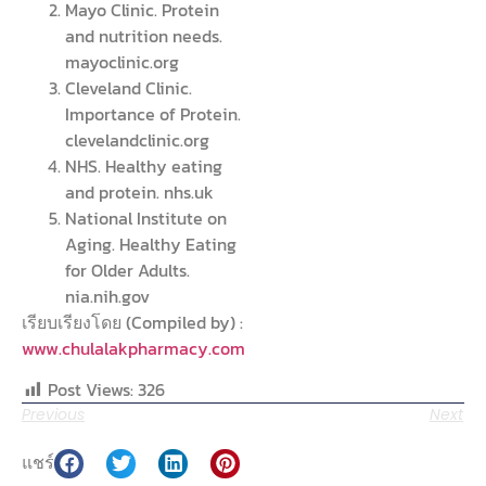
Mayo Clinic. Protein
and nutrition needs.
mayoclinic.org
Cleveland Clinic.
Importance of Protein.
clevelandclinic.org
NHS. Healthy eating
and protein. nhs.uk
National Institute on
Aging. Healthy Eating
for Older Adults.
nia.nih.gov
เรียบเรียงโดย (Compiled by) :
www.chulalakpharmacy.com
Post Views:
326
Previous
Next
แชร์