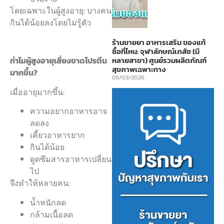
โดยเฉพาะในผู้สูงอายุ: บางคน
กินได้น้อยลงโดยไม่รู้ตัว
ร้านขายยา อาหารเสริม ของแท้
ซื้อที่ไหน: จุฬาลักษณ์เภสัช (มี
หลายสาขา) ศูนย์รวมผลิตภัณฑ์
ทำไมผู้สูงอายุเสี่ยงขาดโปรตีน
สุขภาพเฉพาะทาง
มากขึ้น?
05/03/2026
เมื่ออายุมากขึ้น:
ความอยากอาหารอาจ
ลดลง
เคี้ยวอาหารยาก
กินได้น้อย
ดูดซึมสารอาหารเปลี่ยน
ไป
จึงทำให้หลายคน:
น้ำหนักลด
กล้ามเนื้อลด