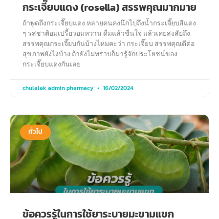
กระเจี๊ยบแดง (rosella) สรรพคุณมากมาย
ถ้าพูดถึงกระเจี๊ยบแดง หลายคนคงนึกไปถึงน้ำกระเจี๊ยบสีแดง
ๆ รสชาติอมเปรี้ยวอมหวาน ดื่มแล้วชื่นใจ แล้วเคยสงสัยถึง
สรรพคุณกระเจี๊ยบกันบ้างไหมคะว่า กระเจี๊ยบ สรรพคุณดีต่อ
สุขภาพยังไงบ้าง ถ้ายังไม่ทราบก็มารู้จักประโยชน์ของ
กระเจี๊ยบแดงกันเลย
chulalak admin pharmacy
16/02/2024
ทั่วไป
ข้อควรรู้ในการใช้ยาระบายมะขามแขก