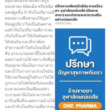
สมุนไพรมะขามแขกในรูป
ปรึกษาเภสัชกรใกล้ฉัน ถามเรื่อง
ของชาชง ชนิดเม็ด หรือชนิด
ยา: จุฬาลักษณ์เภสัช (มีหลาย
แคปซูลนั้น ถ้ากินในปริมาณที่
สาขา) แนะนำยาและอาหารเสริม
พอเหมาะเพื่อช่วยแก้ปัญหา
อย่างปลอดภัย
ท้องผูกถือว่าไม่เป็นอันตราย
09/03/2026
แต่ถ้ากินในปริมาณที่มากจน
เกินไปก็จะทำให้เกิดอันตราย
ได้เช่นกัน และที่เราต้อง
ทำความเข้าใจกันใหม่นั้นก็
คือ ยาระบายเหล่านี้ไม่ช่วยให้
ลดความอ้วนได้ เพราะสิ่งที่ถูก
ขับออกมานั้นเป็นกากอาหาร
และน้ำในร่างกาย ส่วนไขมัน
ก็ยังวนเวียนอยู่ในตัวเราไม่ได้
ถูกระบายไปพร้อมกับของเสีย
มะขามแขกเป็นเพียงแค่ยา
ระบายเท่านั้นไม่สามารถนำ
มากินเพื่อที่จะลดความอ้วนได้
และถ้ากินในปริมาณที่มากจน