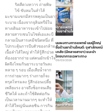
ริดสีดวงทวาร ถ่ายพิษ
ไข้ ขับลมในลำไส้
มะขามแขกมีสรรพคุณเป็นยา
ระบาย เนื่องจากจุลินทรีย์ใน
ทางเดินอาหารจะเข้าไปย่อย
สลายสารเซนโนไซด์เอและบี
กลายเป็นสารเคมีชนิดหนึ่ง ที่
นมผงทางการแพทย์ นมผู้ใหญ่
ไปกระตุ้นการบีบตัวของกล้าม
ซื้อร้านยาร้านไหนดี: จุฬาลักษณ์
เภสัช (มีหลายสาขา) แนะนำ
เนื้อลำไส้ใหญ่ ทำให้รู้สึกปวด
โภชนาการเฉพาะทาง
ท้องอยากถ่าย แต่คนมักเข้าใจ
09/03/2026
ผิดจึงโหมกินยาระบายวันละ
หลาย ๆ รอบ เมื่อเสียน้ำจาก
การถ่ายมากๆ ร่างกายก็จะ
ทรุดโทรมลง รู้สึกอ่อนเปลี้ย
เพลียแรง อาจถึงช็อกจนเสีย
ชีวิตได้ และถ้าใช้ติดต่อกัน
เป็นเวลานานมากๆ จะทำให้
ลำไส้ใหญ่นั่นเคยชิน การกิน