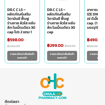
DR.C C L5 –
DR.C C L5 –
อาหารเสริมผ
ผลิตภัณฑ์เสริม
ผลิตภัณฑ์เสริม
IZE DNA Re
วิตามินซี ฟื้นฟู
วิตามินซี ฟื้นฟู
เซ่ ดีเอ็นเอ 
ร่างกาย ผิวใส หลับ
ร่างกาย ผิวใส หลับ
cap. (1 กระ
ลึก ในเม็ดเดียว 30
ลึก ในเม็ดเดียว 30
บรรจุ15 เม็
cap โปร 2 แถม 1
cap
฿
598.00
฿
490.00
฿
299.00
฿
550.00
฿
1,650.00
฿
590.00
รายละเอียด/เพิ่มสินค้า
รายละเอียด/เพิ่มสินค้า
รายละเอียด/เพ
ลงตะกร้า
ลงตะกร้า
ลงตะกร
ติดต่อเรา