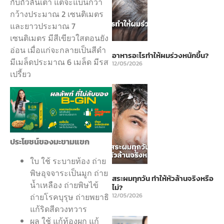
กับถั่วลันเตา แต่จะแบนกว่า
กว้างประมาณ 2 เซนติเมตร
และยาวประมาณ 7
เซนติเมตร มีสีเขียวใสตอนยัง
อ่อน เมื่อแก่จะกลายเป็นสีดำ
อาหารอะไรทำให้ผมร่วงหนักขึ้น?
มีเมล็ดประมาณ 6 เมล็ด มีรส
12/05/2026
เปรี้ยว
ประโยชน์ของมะขามแขก
ใบ ใช้ ระบายท้อง ถ่าย
พิษอุจจาระเป็นมูก ถ่าย
สระผมทุกวัน ทำให้หัวล้านจริงหรือ
น้ำเหลือง ถ่ายพิษไข้
ไม่?
ถ่ายโรคบุรุษ ถ่ายพยาธิ
12/05/2026
แก้ริดสีดวงทวาร
ผล ใช้ แก้ท้องผูก แก้