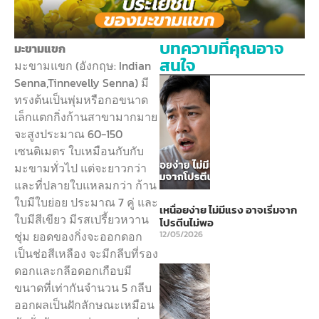
บทความที่คุณอาจ
มะขามแขก
สนใจ
มะขามแขก (อังกฤษ: Indian
Senna,Tinnevelly Senna) มี
ทรงต้นเป็นพุ่มหรือกอขนาด
เล็กแตกกิ่งก้านสาขามากมาย
จะสูงประมาณ 60-150
เซนติเมตร ใบเหมือนกับกับ
มะขามทั่วไป แต่จะยาวกว่า
และที่ปลายใบแหลมกว่า ก้าน
ใบมีใบย่อย ประมาณ 7 คู่ และ
เหนื่อยง่าย ไม่มีแรง อาจเริ่มจาก
ใบมีสีเขียว มีรสเปรี้ยวหวาน
โปรตีนไม่พอ
ชุ่ม ยอดของกิ่งจะออกดอก
12/05/2026
เป็นช่อสีเหลือง จะมีกลีบที่รอง
ดอกและกลีอดอกเกือบมี
ขนาดที่เท่ากันจำนวน 5 กลีบ
ออกผลเป็นฝักลักษณะเหมือน