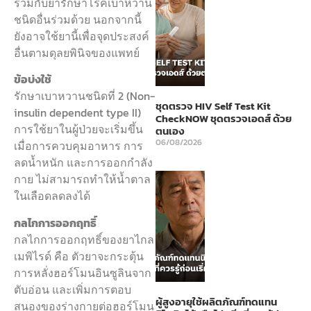
ร่วมกับยารักษาโรคเบาหวาน
ชนิดอื่นร่วมด้วย นอกจากนี้
ยังอาจใช้ยานี้เพื่อจุดประสงค์
อื่นตามดุลยพินิจของแพทย์
ข้อบ่งใช้
รักษาเบาหวานชนิดที่ 2 (Non-
ชุดตรวจ HIV Self Test Kit
insulin dependent type II)
CheckNOW ชุดตรวจเอดส์ ด้วย
การใช้ยาในผู้ป่วยจะเริ่มขึ้น
ตนเอง
06/08/2026
เมื่อการควบคุมอาหาร การ
ลดน้ำหนัก และการออกกำลัง
กาย ไม่สามารถทำให้น้ำตาล
ในเลือดลดลงได้
กลไกการออกฤทธิ์
กลไกการออกฤทธิ์ของยาไกล
เมพิไรด์ คือ ตัวยาจะกระตุ้น
การหลั่งฮอร์โมนอินซูลินจาก
ตับอ่อน และเพิ่มการตอบ
ผู้สูงอายุใช้ผลิตภัณฑ์ทดแทน
สนองของร่างกายต่อฮอร์โมน