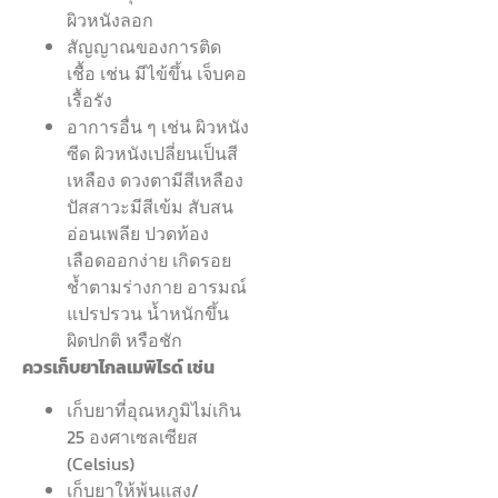
ผิวหนังลอก
สัญญาณของการติด
เชื้อ เช่น มีไข้ขึ้น เจ็บคอ
เรื้อรัง
อาการอื่น ๆ เช่น ผิวหนัง
ซีด ผิวหนังเปลี่ยนเป็นสี
เหลือง ดวงตามีสีเหลือง
ปัสสาวะมีสีเข้ม สับสน
อ่อนเพลีย ปวดท้อง
เลือดออกง่าย เกิดรอย
ช้ำตามร่างกาย อารมณ์
แปรปรวน น้ำหนักขึ้น
ผิดปกติ หรือชัก
ควรเก็บยาไกลเมพิไรด์ เช่น
เก็บยาที่อุณหภูมิไม่เกิน
25 องศาเซลเซียส
(Celsius)
เก็บยาให้พ้นแสง/