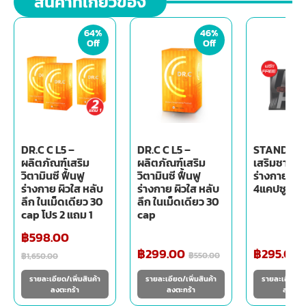
สินค้าที่เกี่ยวข้อง
64%
46%
Off
Off
DR.C C L5 –
DR.C C L5 –
STAND UP 
ผลิตภัณฑ์เสริม
ผลิตภัณฑ์เสริม
เสริมชาย บำ
วิตามินซี ฟื้นฟู
วิตามินซี ฟื้นฟู
ร่างกาย
ร่างกาย ผิวใส หลับ
ร่างกาย ผิวใส หลับ
4แคปซูล+1
ลึก ในเม็ดเดียว 30
ลึก ในเม็ดเดียว 30
cap โปร 2 แถม 1
cap
฿
598.00
฿
299.00
฿
295.00
฿
550.00
฿
1,650.00
รายละเอียด/เพิ่มสินค้า
รายละเอียด/เพิ่มสินค้า
รายละเอียด/เพ
ลงตะกร้า
ลงตะกร้า
ลงตะกร