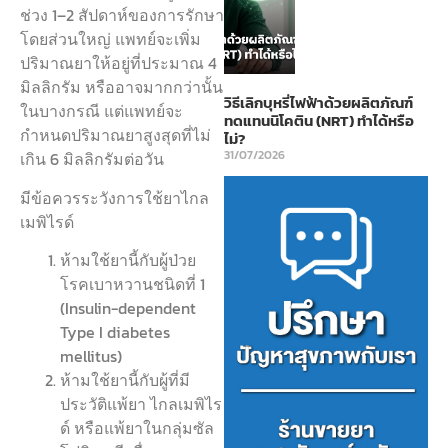
ช่วง 1–2 สัปดาห์ของการรักษา
โดยส่วนใหญ่ แพทย์จะเพิ่ม
ปริมาณยาให้อยู่ที่ประมาณ 4
มิลลิกรัม หรืออาจมากกว่านั้น
วิธีเลิกบุหรี่ไฟฟ้าด้วยผลิตภัณฑ์
ในบางกรณี แต่แพทย์จะ
ทดแทนนิโคติน (NRT) ทำได้หรือ
กำหนดปริมาณยาสูงสุดที่ไม่
ไม่?
31/07/2026
เกิน 6 มิลลิกรัมต่อวัน
มีข้อควรระวังการใช้ยาไกล
เมพิไรด์
ห้ามใช้ยานี้กับผู้ป่วย
โรคเบาหวานชนิดที่ 1
(Insulin-dependent
Type I diabetes
mellitus)
ห้ามใช้ยานี้กับผู้ที่มี
ประวัติแพ้ยา ไกลเมพิไร
ด์ หรือแพ้ยาในกลุ่มซัล