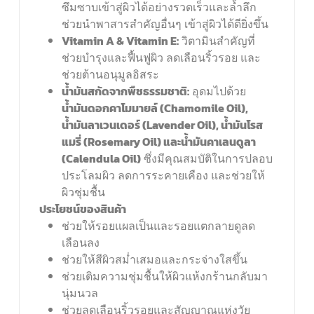
ซึมซาบเข้าสู่ผิวได้อย่างรวดเร็วและล้ำลึก
ช่วยนำพาสารสำคัญอื่นๆ เข้าสู่ผิวได้ดียิ่งขึ้น
Vitamin A & Vitamin E:
วิตามินสำคัญที่
ช่วยบำรุงและฟื้นฟูผิว ลดเลือนริ้วรอย และ
ช่วยต้านอนุมูลอิสระ
น้ำมันสกัดจากพืชธรรมชาติ:
อุดมไปด้วย
น้ำมันดอกคาโมมายล์ (Chamomile Oil),
น้ำมันลาเวนเดอร์ (Lavender Oil),
น้ำมันโรส
แมรี่ (Rosemary Oil)
และน้ำมันคาเลนดูลา
(Calendula Oil)
ซึ่งมีคุณสมบัติในการปลอบ
ประโลมผิว ลดการระคายเคือง และช่วยให้
ผิวชุ่มชื้น
ประโยชน์ของสินค้า
ช่วยให้รอยแผลเป็นและรอยแตกลายดูลด
เลือนลง
ช่วยให้สีผิวสม่ำเสมอและกระจ่างใสขึ้น
ช่วยเติมความชุ่มชื้นให้ผิวแห้งกร้านกลับมา
นุ่มนวล
ช่วยลดเลือนริ้วรอยและสัญญาณแห่งวัย