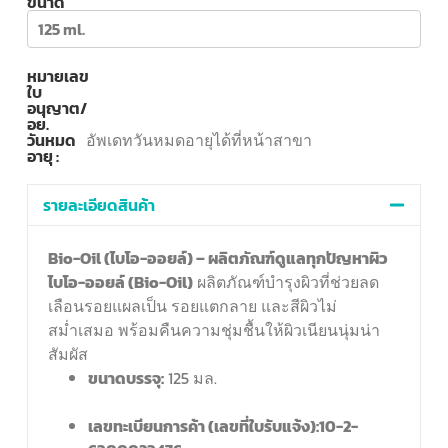
ขนาด
125 ml.
หมายเลข
ใบ
อนุญาต/
อย.
วันหมด
อัพเดทวันหมดอายุได้ที่หน้าสาขา
อายุ :
รายละเอียดสินค้า
Bio-Oil (
ไบโอ-ออยล์) – ผลิตภัณฑ์ดูแลทุกปัญหาผิว
ไบโอ-ออยล์ (Bio-Oil)
ผลิตภัณฑ์บำรุงผิวที่ช่วยลด
เลือนรอยแผลเป็น รอยแตกลาย และสีผิวไม่
สม่ำเสมอ พร้อมคืนความชุ่มชื้นให้ผิวเนียนนุ่มน่า
สัมผัส
ขนาดบรรจุ:
125 มล.
เลขทะเบียนการค้า (เลขที่ใบรับแจ้ง):
10-2-