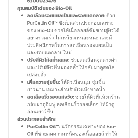
6300023476
คุณสมบัติเด่นของ Bio-Oil
ลดเลือนรอยแผลเป็นและรอยแตกลาย:
ด้วย
PurCellin Oil™ ซึ่งเป็นส่วนประกอบเฉพาะ
ของ Bio-Oil ช่วยให้เนื้อออยล์ซึมซาบสู่ผิวได้
อย่างรวดเร็ว ไม่เหนียวเหนอะหนะ และมี
ประสิทธิภาพในการลดเลือนรอยแผลเป็น
และรอยแตกลายใหม่
ปรับสีผิวให้สม่ำเสมอ:
ช่วยลดเลือนจุดด่างดำ
และปรับสีผิวที่หมองคล้ำให้กลับมาดูสดใส
เปล่งปลั่ง
เพิ่มความชุ่มชื้น:
ให้ผิวเนียนนุ่ม ชุ่มชื้น
ยาวนาน เหมาะสำหรับผิวแห้งขาดน้ำ
ลดเลือนริ้วรอยแห่งวัย:
ช่วยให้ผิวที่แห้งกร้าน
กลับมาดูอิ่มฟู ลดเลือนริ้วรอยเล็กๆ ให้ผิวดู
อ่อนเยาว์ขึ้น
ส่วนประกอบสำคัญ
PurCellin Oil™:
นวัตกรรมเฉพาะของ Bio-
Oil ที่ช่วยลดความหนืดของเนื้อออยล์ ทำให้