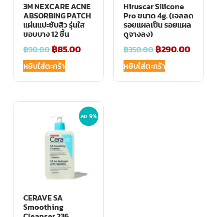
3M NEXCARE ACNE
Hiruscar Silicone
ABSORBING PATCH
Pro ขนาด 4g. (เจลลด
แผ่นแปะซับสิว รุ่นใส
รอยแผลเป็น รอยแผล
ขอบบาง 12 ชิ้น
ดูจางลง)
฿
85.00
฿
290.00
฿
90.00
฿
350.00
หยิบใส่ตะกร้า
หยิบใส่ตะกร้า
ลด 9%
CERAVE SA
Smoothing
Cleanser 236