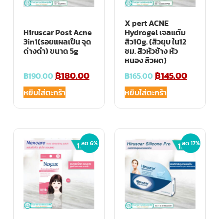
X pert ACNE
Hiruscar Post Acne
Hydrogel เจลแต้ม
3in1(รอยแผลเป็น จุด
สิว10g. (สิวยุบ ใน12
ด่างดำ) ขนาด 5g
ชม. สิวหัวช้าง หัว
หนอง สิวผด)
฿
180.00
฿
145.00
฿
190.00
฿
165.00
หยิบใส่ตะกร้า
หยิบใส่ตะกร้า
ลด 6%
ลด 17%