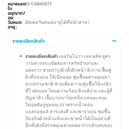
หมายเลข
10-1-5845977
ใบ
อนุญาต/
อย.
วันหมด
อัพเดทวันหมดอายุได้ที่หน้าสาขา
อายุ :
รายละเอียดสินค้า
รายละเอียดสินค้า
เบอร์นโนว่า เจล พลัส สูตร
ว่านหางจระเข้ผสมสารสกัดบัวบกและ
แตงกวา ช่วยบำรุงผิวทั้งผิวหน้า ผิวกาย ฟื้นฟู
ผิวที่อ่อนแอ ให้เนียนนุ่ม ชุ่มชื้นผสานคุณค่า
จากธรรมชาติ ช่วยเพิ่มความชุ่มชื้นให้แก่ผิว
ที่ไวต่อแสง โดนความร้อน ผิวแพ้ง่าย และผู้ที่
ปัญหาสิว เนื้อบางเบาไม่เหนียวเหนอะหนะ
ไม่อุดตันรูขุมขน ปราศจากน้ำหอม
แอลกอฮอล์ สารแต่งสี และพาราเบน ชุ่มชื้น
ป้องกันผิวหน้าแห้งและขาดน้ำได้เป็นอย่างดี
อีกทั้งยังมีสรรพคุณช่วยลดอาการอักเสบของ