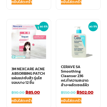
หยิบใส่ตะกร้า
หยิบใส่ตะกร้า
ลด 6%
ลด 9%
CERAVE SA
3M NEXCARE ACNE
Smoothing
ABSORBING PATCH
Cleanser 236
แผ่นแปะซับสิว รุ่นใส
ml.ทำความสะอาด
ขอบบาง 12 ชิ้น
ล้าง+ผลัดเซลล์ผิว
฿
85.00
฿
502.00
฿
90.00
฿
550.00
หยิบใส่ตะกร้า
หยิบใส่ตะกร้า