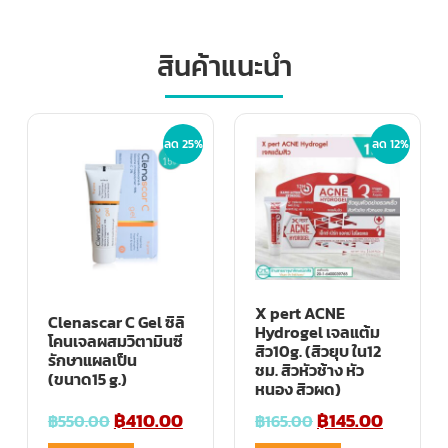
สินค้าแนะนำ
ลด 25%
ลด 12%
X pert ACNE
Clenascar C Gel ซิลิ
Hydrogel เจลแต้ม
โคนเจลผสมวิตามินซี
สิว10g. (สิวยุบ ใน12
รักษาแผลเป็น
ชม. สิวหัวช้าง หัว
(ขนาด15 g.)
หนอง สิวผด)
฿
410.00
฿
145.00
฿
550.00
฿
165.00