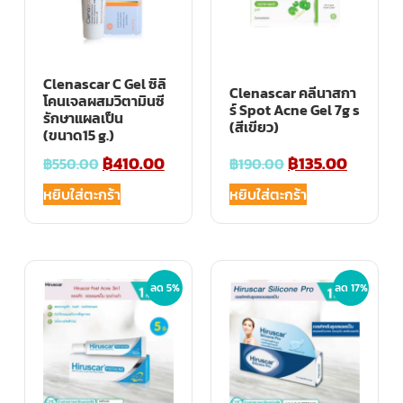
Clenascar C Gel ซิลิ
Clenascar คลีนาสกา
โคนเจลผสมวิตามินซี
ร์ Spot Acne Gel 7g s
รักษาแผลเป็น
(สีเขียว)
(ขนาด15 g.)
฿
410.00
฿
135.00
฿
550.00
฿
190.00
หยิบใส่ตะกร้า
หยิบใส่ตะกร้า
ลด 5%
ลด 17%