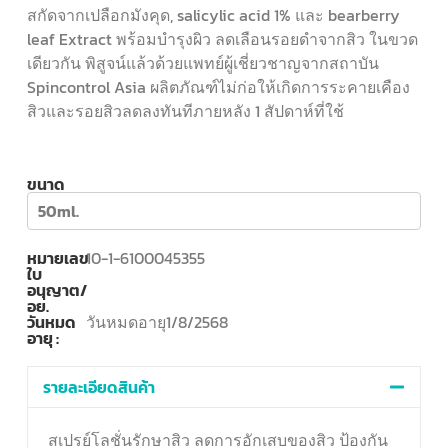
สกัดจากเปลือกมังคุด, salicylic acid 1% และ bearberry
leaf Extract พร้อมบำรุงผิว ลดเลือนรอยดำจากสิว ในขวด
เดียวกัน พิสูจน์แล้วด้วยแพทย์ผู้เชี่ยวชาญจากสถาบัน
Spincontrol Asia ผลิตภัณฑ์ไม่ก่อให้เกิดการระคายเคือง
สิวและรอยสิวลดลงทันทีภายหลัง 1 สัปดาห์ที่ใช้
ขนาด
50ml.
หมายเลข
10-1-6100045355
ใบ
อนุญาต/
อย.
วันหมด
วันหมดอายุ1/8/2568
อายุ :
รายละเอียดสินค้า
สเปรย์โลชั่นรักษาสิว ลดการอักเสบของสิว ป้องกัน