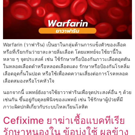
Warfarin (วาฟาริน) เป็นยาในกลุ่มต้านการแข็งตัวของเลือด
หรือที่เรียกกันว่ายาละลายลิ่มเลือด โดยแพทย์จะใช้ยานี้ใน
หลาย ๆ จุดประสงค์ เช่น ใช้รักษาหรือป้องกันภาวะเลือดอุดตัน
ในหลอดเลือดดำหรือหลอดเลือดแดง รักษาหรือป้องกันโรคลิ่ม
เลือดอุดกั้นในปอด หรือใช้เพื่อลดความเสี่ยงต่อการโรคหลอด
เลือดสมองหรือโรคหัวใจ
นอกจากนี้ แพทย์ยังอาจใช้ยาวาฟารินเพื่อจุดประสงค์อื่น ๆ ด้วย
เช่นกัน ขึ้นอยู่กับดุลยพินิจของแพทย์ เช่น ใช้รักษาผู้ป่วยที่มี
ภาวะผิดปกติเกี่ยวกับระบบไหลเวียนโลหิต
Cefixime ยาฆ่าเชื้อแบคทีเรีย
รักษาหนองใน ข้อบ่งใช้ ผลข้าง