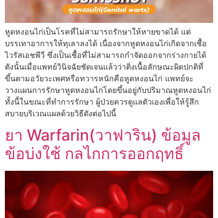
หูดหงอนไก่เป็นโรคที่ไม่สามารถรักษาให้หายขาดได้ แต่
บรรเทาอาการให้ทุเลาลงได้ เนื่องจากหูดหงอนไก่เกิดจากเชื้อ
ไวรัสเอชพีวี ซึ่งเป็นเชื้อที่ไม่สามารถกำจัดออกจากร่างกายได้
ดังนั้นเมื่อแพทย์วินิจฉัยชัดเจนแล้วว่าติ่งเนื้อลักษณะผิดปกติที่
ขึ้นตามอวัยวะเพศหรือทวารหนักคือหูดหงอนไก่ แพทย์จะ
วางแผนการรักษาหูดหงอนไก่โดยขึ้นอยู่กับปริมาณหูดหงอนไก่
ทั้งนี้ในขณะที่ทำการรักษา ผู้ป่วยควรดูแลตัวเองเพื่อให้รู้สึก
สบายบริเวณแผลด้วยวิธีดังต่อไปนี้
ยา Warfarin(วาฟาริน) ข้อมูล
ข้อบ่งใช้ กลไกการออกฤทธิ์