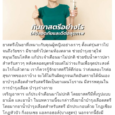
ยาสตรีเป็นยาที่เหมาะกับคุณผู้หญิงอย่างเราๆ ตั้งแต่รุ่นสาวไป
จนถึงวัยชรา มีขายทั่วไปตามท้องตลาด ช่วยบำรุงธาตุไฟ
หมุนเวียนโลหิต แก้ประจำเดือนมาไม่ปกติ ช่วยขับน้ำคาวปลา
สำหรับสาวๆ หลังคลอดบุตรด้วยแต่ไม่ว่าจะกินเพื่อจุดประสงค์
อะไรก็แล้วตาม เราก็ควรรู้จักยาสตรีให้ดีก่อน ว่าส่งผลอะไรต่อ
สุขภาพของเราบ้าง จะได้ไม่กินผิดถูกจนเกิดอันตรายได้นั่นเอง
ยาบำรุงเลือดสำหรับสตรีจัดเป็นยาแผนโบราณ มีสรรพคุณใน
การบำรุงเลือด บำรุงร่างกาย
เจริญอาหาร แก้ประจำเดือนมาไม่ปกติ โดยยาสตรีมีทั้งรูปแบบ
ยาเม็ด และยาน้ำ ในบทความนี้จะกล่าวถึงยาน้ำบำรุงเลือดสตรี
โดยมากยาน้ำบำรุงเลือดสำหรับสตรี มักประกอบด้วย โกฏเชียง
โกฏหัวบัว กิ่งอบเชย แอลกอฮอล์(บางสูตร) นอกจากนี้ยังมี