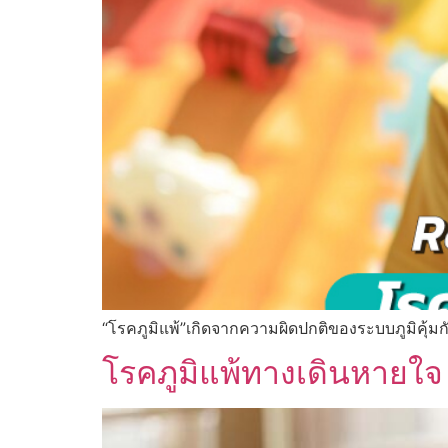
“โรคภูมิแพ้”เกิดจากความผิดปกติของระบบภูมิคุ้มก
โรคภูมิแพ้ทางเดินหายใจ