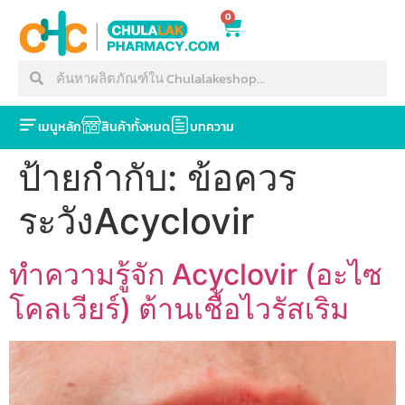
0
เมนูหลัก
สินค้าทั้งหมด
บทความ
ป้ายกำกับ:
ข้อควร
ระวังAcyclovir
ทำความรู้จัก Acyclovir (อะไซ
โคลเวียร์) ต้านเชื้อไวรัสเริม