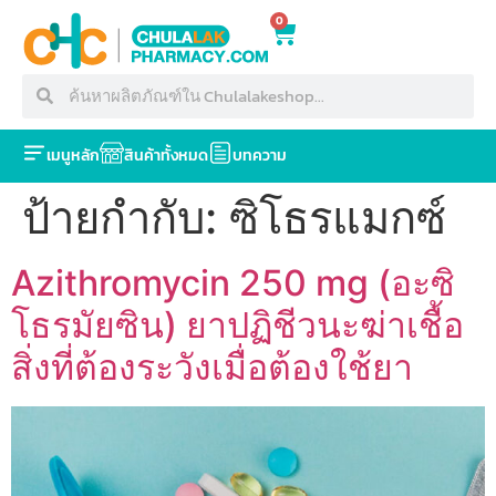
0
เมนูหลัก
สินค้าทั้งหมด
บทความ
ป้ายกำกับ:
ซิโธรแมกซ์
Azithromycin 250 mg (อะซิ
โธรมัยซิน) ยาปฏิชีวนะฆ่าเชื้อ
สิ่งที่ต้องระวังเมื่อต้องใช้ยา