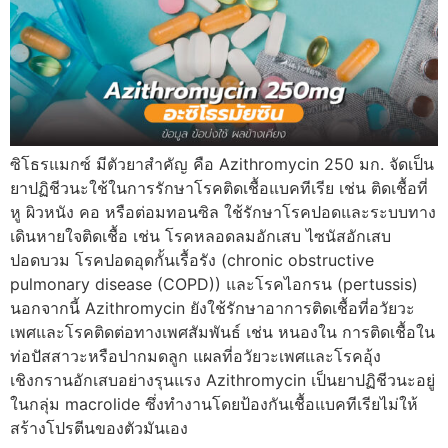
ซิโธรแมกซ์ มีตัวยาสำคัญ คือ Azithromycin 250 มก. จัดเป็น
ยาปฏิชีวนะใช้ในการรักษาโรคติดเชื้อแบคทีเรีย เช่น ติดเชื้อที่
หู ผิวหนัง คอ หรือต่อมทอนซิล ใช้รักษาโรคปอดและระบบทาง
เดินหายใจติดเชื้อ เช่น โรคหลอดลมอักเสบ ไซนัสอักเสบ
ปอดบวม โรคปอดอุดกั้นเรื้อรัง (chronic obstructive
pulmonary disease (COPD)) และโรคไอกรน (pertussis)
นอกจากนี้ Azithromycin ยังใช้รักษาอาการติดเชื้อที่อวัยวะ
เพศและโรคติดต่อทางเพศสัมพันธ์ เช่น หนองใน การติดเชื้อใน
ท่อปัสสาวะหรือปากมดลูก แผลที่อวัยวะเพศและโรคอุ้ง
เชิงกรานอักเสบอย่างรุนแรง Azithromycin เป็นยาปฏิชีวนะอยู่
ในกลุ่ม macrolide ซึ่งทำงานโดยป้องกันเชื้อแบคทีเรียไม่ให้
สร้างโปรตีนของตัวมันเอง