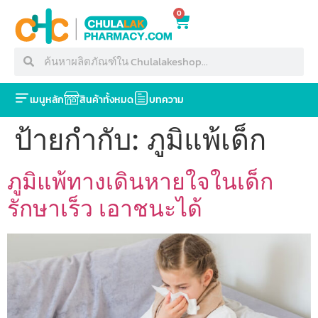
0
เมนูหลัก
สินค้าทั้งหมด
บทความ
ป้ายกำกับ:
ภูมิแพ้เด็ก
ภูมิแพ้ทางเดินหายใจในเด็ก
รักษาเร็ว เอาชนะได้