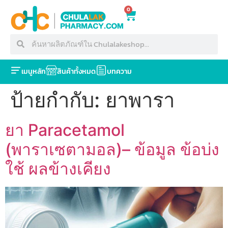
0
เมนูหลัก
สินค้าทั้งหมด
บทความ
ป้ายกำกับ:
ยาพารา
ยา Paracetamol
(พาราเซตามอล)– ข้อมูล ข้อบ่ง
ใช้ ผลข้างเคียง