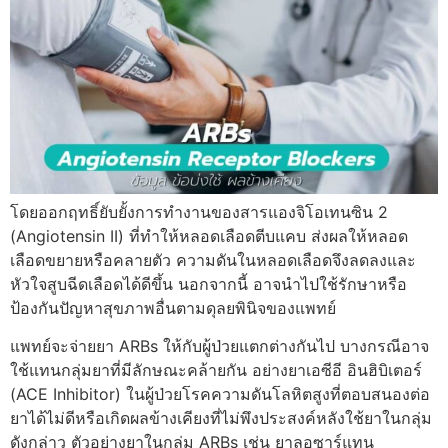
โดยออกฤทธิ์ยับยั้งการทำงานของสารแองจิโอเทนซิน 2
(Angiotensin II) ที่ทำให้หลอดเลือดตีบแคบ ส่งผลให้หลอด
เลือดขยายหรือคลายตัว ความดันในหลอดเลือดจึงลดลงและ
หัวใจสูบฉีดเลือดได้ดีขึ้น นอกจากนี้ อาจนำไปใช้รักษาหรือ
ป้องกันปัญหาสุขภาพอื่นตามดุลยพินิจของแพทย์
แพทย์จะจ่ายยา ARBs ให้กับผู้ป่วยแตกต่างกันไป บางกรณีอาจ
ใช้แทนกลุ่มยาที่มีลักษณะคล้ายกัน อย่างยาเอซีอี อินฮิบิเตอร์
(ACE Inhibitor) ในผู้ป่วยโรคความดันโลหิตสูงที่ตอบสนองต่อ
ยาได้ไม่ดีหรือเกิดผลข้างเคียงที่ไม่พึงประสงค์หลังใช้ยาในกลุ่ม
ดังกล่าว ตัวอย่างยาในกลุ่ม ARBs เช่น ยาลอซาร์แทน