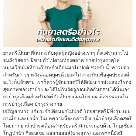
ยาสตรีเป็นยาที่เหมาะกับคุณผู้หญิงอย่างเราๆ ตั้งแต่รุ่นสาวไป
จนถึงวัยชรา มีขายทั่วไปตามท้องตลาด ช่วยบำรุงธาตุไฟ
หมุนเวียนโลหิต แก้ประจำเดือนมาไม่ปกติ ช่วยขับน้ำคาวปลา
สำหรับสาวๆ หลังคลอดบุตรด้วยแต่ไม่ว่าจะกินเพื่อจุดประสงค์
อะไรก็แล้วตาม เราก็ควรรู้จักยาสตรีให้ดีก่อน ว่าส่งผลอะไรต่อ
สุขภาพของเราบ้าง จะได้ไม่กินผิดถูกจนเกิดอันตรายได้นั่นเอง
ยาบำรุงเลือดสำหรับสตรีจัดเป็นยาแผนโบราณ มีสรรพคุณใน
การบำรุงเลือด บำรุงร่างกาย
เจริญอาหาร แก้ประจำเดือนมาไม่ปกติ โดยยาสตรีมีทั้งรูปแบบ
ยาเม็ด และยาน้ำ ในบทความนี้จะกล่าวถึงยาน้ำบำรุงเลือดสตรี
โดยมากยาน้ำบำรุงเลือดสำหรับสตรี มักประกอบด้วย โกฏเชียง
โกฏหัวบัว กิ่งอบเชย แอลกอฮอล์(บางสูตร) นอกจากนี้ยังมี