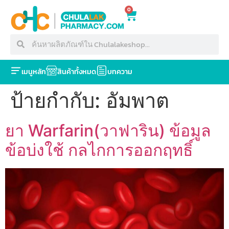
0
เมนูหลัก
สินค้าทั้งหมด
บทความ
ป้ายกำกับ:
อัมพาต
ยา Warfarin(วาฟาริน) ข้อมูล
ข้อบ่งใช้ กลไกการออกฤทธิ์