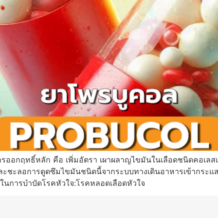
ารออกฤทธิ์หลัก คือ เพิ่มอัตรา เผาผลาญไขมันในเลือดชนิดคอเล
 และชะลอการดูดซึมไขมันชนิดนี้จากระบบทางเดินอาหารเข้ากระแสเ
ะสงค์ในการบำบัดโรคหัวใจ:โรคหลอดเลือดหัวใจ