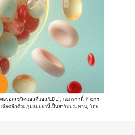
สเตอรอล(ชนิดแอลดีแอล/LDL), นอกจากนี้ ตัวยาฯ
ลือดอีกด้วย,รูปแบบยานี้เป็นยารับประทาน, โดย