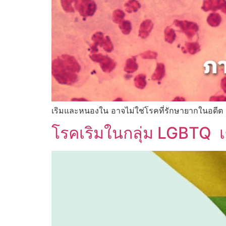
เริมและหนองใน อาจไม่ใช่โรคที่รักษายากในอดีต แ
โรคเริมในกลุ่ม LGBTQ เข้