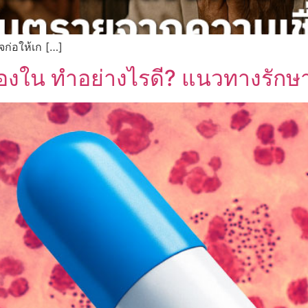
จก่อให้เก […]
องใน ทำอย่างไรดี? แนวทางรักษ