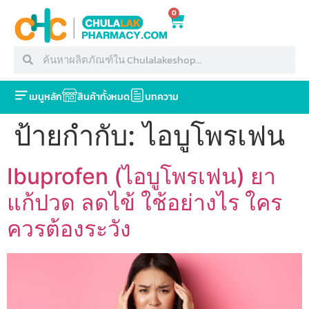
0
เมนูหลัก
สินค้าทั้งหมด
บทความ
ป้ายกำกับ:
ไอบูโพรเฟน
Ibuprofen (ไอบูโพรเฟน) ยา
แก้ปวด ลดไข้ ใช้อย่างไร ใคร
ควรต้องระวัง