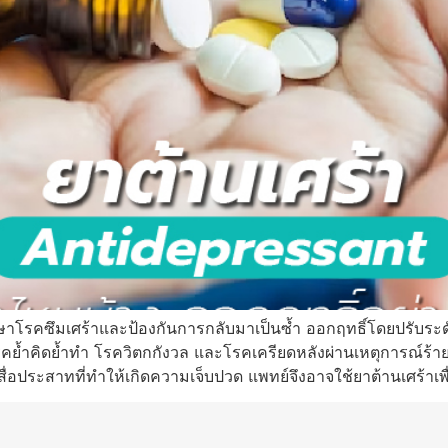
้รักษาโรคซึมเศร้าและป้องกันการกลับมาเป็นซ้ำ ออกฤทธิ์โดยปรั
 โรคย้ำคิดย้ำทำ โรควิตกกังวล และโรคเครียดหลังผ่านเหตุการณ์ร้
ประสาทที่ทำให้เกิดความเจ็บปวด แพทย์จึงอาจใช้ยาต้านเศร้าเพ