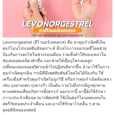
Levonorgestrel (ลีโวนอร์เจสเตรล) คือ ยาคุมกำเนิดที่เป็น
ฮอร์โมนโปรเจสตินสังเคราะห์ มีกลไกการออกฤทธิ์โดยช่วย
ป้องกันการตกไข่ในช่วงรอบเดือน รวมทั้งทำให้ของเหลวใน
ช่องคลอดเหนียวตัวขึ้น และช่วยให้เยื่อบุโพรงมดลูก
เปลี่ยนแปลงจนอสุจิผ่านเข้าไปปฏิสนธิยากขึ้น นำมาใช้ในการ
คุมกำเนิดฉุกเฉิน กรณีที่มีเพศสัมพันธ์โดยไม่ได้ป้องกัน ใช้
เครื่องมือสำหรับคุมกำเนิดไม่ถูกวิธี หรือการคุมกำเนิดล้มเหลว
เช่น ถุงยางแตก ถุงยางรั่ว เป็นต้น รวมไปถึงกรณีถูกคุกคาม
ทางเพศจนเสี่ยงเกิดการตั้งครรภ์ นอกจากนี้ ยานี้ยังใช้รักษา
ภาวะประจำเดือนมามากผิดปกติ ใช้เป็นฮอร์โมนทดแทนใน
สตรีวัยหมดประจำเดือน และอาจใช้รักษาโรคอื่น ๆ ตาม
ดุลยพินิจของแพทย์