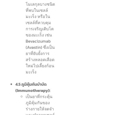
โมเลกุลบางชนิด
ที่พบในเซลล์
มะเร็ง หรือใน
เซลล์ที่ควบคุม
การเจริญเติบโต
ของมะเร็ง เช่น
Bevacizumab
(Avastin) ซึ่งเป็น
ยาที่ยับยั้งการ
สร้างหลอดเลือด
ใหม่ไปเลี้ยงก้อน
มะเร็ง
4.5 ภูมิคุ้มกันบำบัด
(Immunotherapy):
เป็นยาที่กระตุ้น
ภูมิคุ้มกันของ
ร่างกายให้จดจำ
และทำลายเซลล์