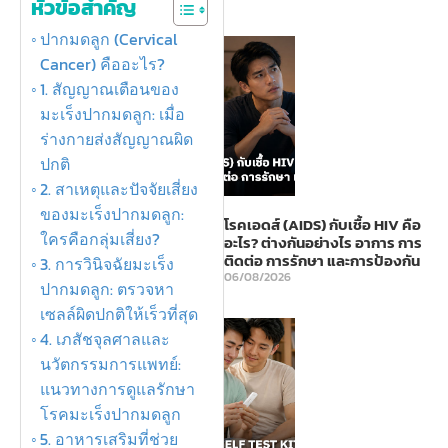
หัวข้อสำคัญ
ปากมดลูก (Cervical
Cancer) คืออะไร?
1. สัญญาณเตือนของ
มะเร็งปากมดลูก: เมื่อ
ร่างกายส่งสัญญาณผิด
ปกติ
2. สาเหตุและปัจจัยเสี่ยง
ของมะเร็งปากมดลูก:
โรคเอดส์ (AIDS) กับเชื้อ HIV คือ
ใครคือกลุ่มเสี่ยง?
อะไร? ต่างกันอย่างไร อาการ การ
ติดต่อ การรักษา และการป้องกัน
3. การวินิจฉัยมะเร็ง
06/08/2026
ปากมดลูก: ตรวจหา
เซลล์ผิดปกติให้เร็วที่สุด
4. เภสัชจุลศาลและ
นวัตกรรมการแพทย์:
แนวทางการดูแลรักษา
โรคมะเร็งปากมดลูก
5. อาหารเสริมที่ช่วย