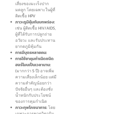
เสี่ยงของมะเร็งปาก
มดลูก โดยเฉพาะในผู้ที่
ติดเชื้อ HPV
ภาวะภูมิคุ้มกันบกพร่อง:
เช่น ผู้ติดเชื้อ HIV/AIDS,
ผู้ที่ได้รับการปลูกถ่าย
อวัยวะ และรับประทาน
ยากดภูมิคุ้มกัน
การมีบุตรหลายคน:
การใช้ยาคุมกำเนิดชนิด
ฮอร์โมนเป็นเวลานาน:
(มากกว่า 5 ปี) อาจเพิ่ม
ความเสี่ยงเล็กน้อย แต่มี
ความสำคัญน้อยกว่า
ปัจจัยอื่นๆ และต้องชั่ง
น้ำหนักกับประโยชน์
ของการคุมกำเนิด
ภาวะทุพโภชนาการ:
โดย
เฉพาะการขาดวิตามิน