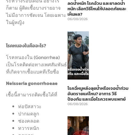
ระหว่างรอบเดือน อย่างไร
ลดน้ำหนัก โรคอ้วน และยาลดน้ำ
ก็ตาม ผู้ติดเชื้อบางรายอาจ
หนัก เลือกวิธีไหนให้ปลอดภัยและ
เห็นผล?
ไม่มีอาการชัดเจน โดยเฉพาะ
06/08/2026
ในผู้หญิง
โรคหนองในคืออะไร?
โรคหนองใน (Gonorrhea)
เป็นโรคติดต่อทางเพศสัมพันธ์
ที่เกิดจากเชื้อแบคทีเรียชื่อ
Neisseria gonorrhoeae
โรคฉี่หนูหลังลุยน้ำหรือเจอน้ำท่วม
อันตรายแค่ไหน? อาการ วิธี
เชื้อนี้สามารถติดเชื้อได้ที่
ป้องกัน และเมื่อไรควรพบแพทย์
06/08/2026
ท่อปัสสาวะ
ปากมดลูก
ช่องคลอด
ทวารหนัก