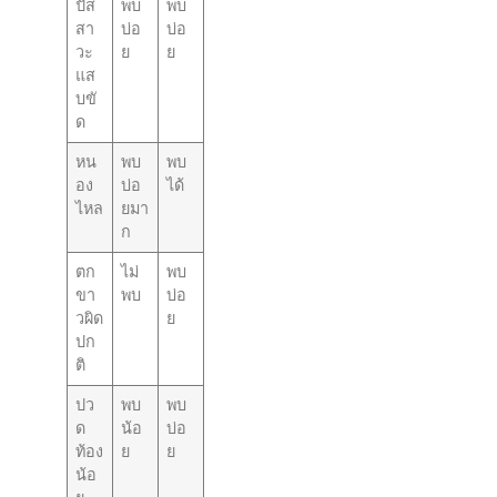
ปัส
พบ
พบ
สา
บ่อ
บ่อ
วะ
ย
ย
แส
บขั
ด
หน
พบ
พบ
อง
บ่อ
ได้
ไหล
ยมา
ก
ตก
ไม่
พบ
ขา
พบ
บ่อ
วผิด
ย
ปก
ติ
ปว
พบ
พบ
ด
น้อ
บ่อ
ท้อง
ย
ย
น้อ