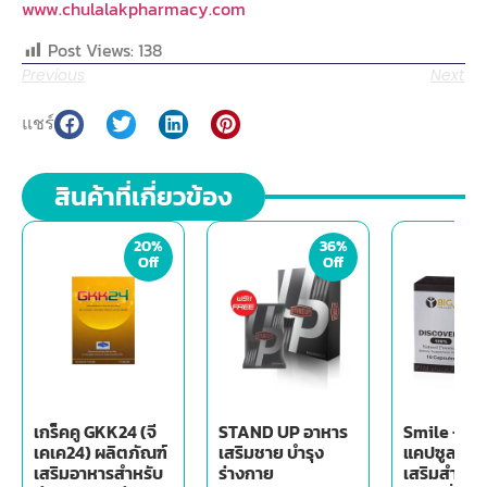
www.chulalakpharmacy.com
Post Views:
138
Previous
Next
แชร์
สินค้าที่เกี่ยวข้อง
20%
36%
Off
Off
เกร็คคู GKK24 (จี
STAND UP อาหาร
Smile - Big
เคเค24) ผลิตภัณฑ์
เสริมชาย บำรุง
แคปซูล) อา
เสริมอาหารสำหรับ
ร่างกาย
เสริมสำหรับ