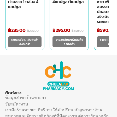
ท่านชาย 1 กล่อง 4
4แคปซูล+1แคปซูล
ชาย เพิ่ม
แคปซูล
สมรรถภาพ ม
ปลอดภัย เ
จริง ดีต่อส
ระยะยาว
฿
235.00
฿
295.00
฿
590.00
฿
295.00
฿
459.00
รายละเอียด/เพิ่มสินค้า
รายละเอียด/เพิ่มสินค้า
รายละเอียด/เพ
ลงตะกร้า
ลงตะกร้า
ลงตะกร
ติดต่อเรา
ข้อมูลสาขาร้านขายยา
รับสมัครงาน
เราคือร้านขายยา ที่บริการให้คำปรึกษาปัญหาทางด้าน
สุขภาพและจัดสรรผลิตภัณฑ์ที่มีคุณภาพ ต่อการรักษาหรือ