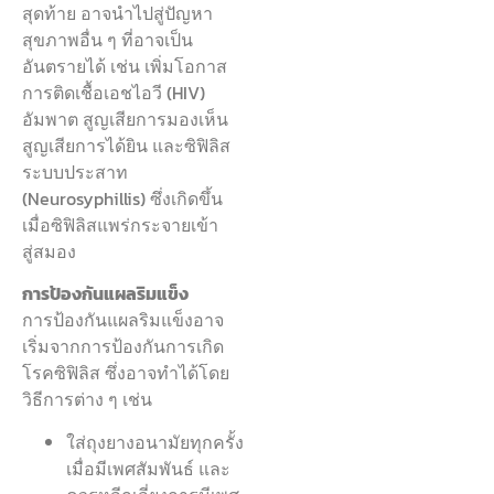
สุดท้าย อาจนำไปสู่ปัญหา
สุขภาพอื่น ๆ ที่อาจเป็น
อันตรายได้ เช่น เพิ่มโอกาส
การติดเชื้อเอชไอวี (HIV)
อัมพาต สูญเสียการมองเห็น
สูญเสียการได้ยิน และซิฟิลิส
ระบบประสาท
(Neurosyphillis) ซึ่งเกิดขึ้น
เมื่อซิฟิลิสแพร่กระจายเข้า
สู่สมอง
การป้องกันแผลริมแข็ง
การป้องกันแผลริมแข็งอาจ
เริ่มจากการป้องกันการเกิด
โรคซิฟิลิส ซึ่งอาจทำได้โดย
วิธีการต่าง ๆ เช่น
ใส่ถุงยางอนามัยทุกครั้ง
เมื่อมีเพศสัมพันธ์ และ