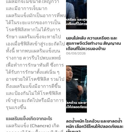
แผลมักจะมีขนาดใหญ่กว่า
และมีอาการเจ็บมาก
แผลริมแข็งมักเป็นอาการที่พบ
ได้ในระยะแรกของการเป็น
โรคซิฟิลิสหากไม่ได้รับการ
รักษา แผลริมแข็งจะหายไป
นอนไม่หลับ ความเครียด และ
สุขภาพจิตวัยทำงาน สัญญาณ
เองเมื่อซิฟิลิสเข้าสู่ระยะถัดไป
เตือนที่ไม่ควรมองข้าม
ทั้งนี้ หากพบแผลริมแข็งบน
06/08/2026
ร่างกาย ควรรีบไปพบแพทย์
เพื่อทำการรักษาทันที ซึ่งการ
ได้รับการรักษาตั้งแต่เนิ่น ๆ
อาจช่วยให้โรคซิฟิลิส รวมไป
ถึงแผลริมแข็งมีอาการดีขึ้น
และป้องกันไม่ให้โรคซิฟิลิส
เข้าสู่ระยะถัดไปหรือมีอาการ
รุนแรงขึ้น
แผลริมแข็งเกิดจากอะไร
ลดน้ำหนัก โรคอ้วน และยาลดน้ำ
แผลริมแข็ง (Chancre) เกิด
หนัก เลือกวิธีไหนให้ปลอดภัยและ
เห็นผล?