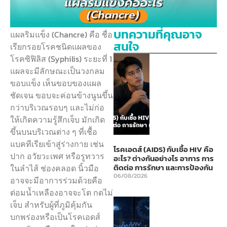
บทความที่คุณอาจ
แผลริมแข็ง (Chancre) คือ ชื่อ
สนใจ
เรียกรอยโรคชนิดแผลของ
โรคซิฟิลิส (Syphilis) ระยะที่ 1
แผลจะมีลักษณะเป็นวงกลม
ขอบแข็ง เห็นขอบของแผล
ชัดเจน ขอบจะค่อนข้างนูนขึ้น
กว่าบริเวณรอบๆ และไม่ก่อ
ให้เกิดความรู้สึกเจ็บ มักเกิด
ขึ้นบนบริเวณต่าง ๆ ที่เชื้อ
แบคทีเรียเข้าสู่ร่างกาย เช่น
โรคเอดส์ (AIDS) กับเชื้อ HIV คือ
ปาก อวัยวะเพศ หรือรูทวาร
อะไร? ต่างกันอย่างไร อาการ การ
ติดต่อ การรักษา และการป้องกัน
ในลำไส้ ช่องคลอด นิ้วมือ
06/08/2026
อาจจะมีอาการร่วมด้วยคือ
ต่อมน้ำเหลืองอาจจะโต กดไม่
เจ็บ สำหรับผู้ที่ภูมิคุ้มกัน
บกพร่องหรือเป็นโรคเอดส์