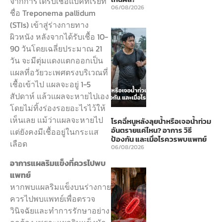
จากการได้รับเชื้อแบคทีเรียที่
06/08/2026
ชื่อ Treponema pallidum
(STIs) เข้าสู่ร่างกายทาง
ผิวหนัง หลังจากได้รับเชื้อ 10-
90 วันโดยเฉลี่ยประมาณ 21
วัน จะมีตุ่มแดงแตกออกเป็น
แผลที่อวัยวะเพศตรงบริเวณที่
เชื้อเข้าไป แผลจะอยู่ 1-5
สัปดาห์ แล้วแผลจะหายไปเอง
โดยไม่ทิ้งร่องรอยอะไรไว้ให้
เห็นเลย แม้ว่าแผลจะหายไป
โรคฉี่หนูหลังลุยน้ำหรือเจอน้ำท่วม
อันตรายแค่ไหน? อาการ วิธี
แต่ยังคงมีเชื้ออยู่ในกระแส
ป้องกัน และเมื่อไรควรพบแพทย์
เลือด
06/08/2026
อาการแผลริมแข็งที่ควรไปพบ
แพทย์
หากพบแผลริมแข็งบนร่างกาย
ควรไปพบแพทย์เพื่อตรวจ
วินิจฉัยและทำการรักษาอย่าง