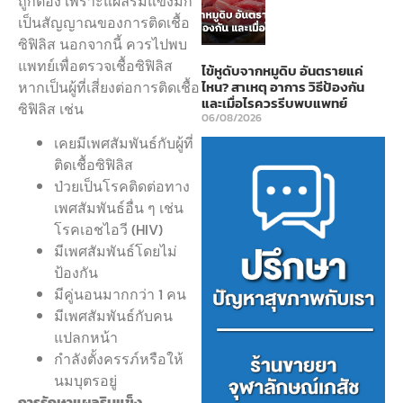
ถูกต้อง เพราะแผลริมแข็งมัก
เป็นสัญญาณของการติดเชื้อ
ซิฟิลิส นอกจากนี้ ควรไปพบ
แพทย์เพื่อตรวจเชื้อซิฟิลิส
ไข้หูดับจากหมูดิบ อันตรายแค่
หากเป็นผู้ที่เสี่ยงต่อการติดเชื้อ
ไหน? สาเหตุ อาการ วิธีป้องกัน
และเมื่อไรควรรีบพบแพทย์
ซิฟิลิส เช่น
06/08/2026
เคยมีเพศสัมพันธ์กับผู้ที่
ติดเชื้อซิฟิลิส
ป่วยเป็นโรคติดต่อทาง
เพศสัมพันธ์อื่น ๆ เช่น
โรคเอชไอวี (HIV)
มีเพศสัมพันธ์โดยไม่
ป้องกัน
มีคู่นอนมากกว่า 1 คน
มีเพศสัมพันธ์กับคน
แปลกหน้า
กำลังตั้งครรภ์หรือให้
นมบุตรอยู่
การรักษาแผลริมแข็ง