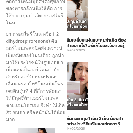
ต่อการให้นมบุตรหรือสุขภาพ
ของทารกอีกหนึ่งวิธีคือ การ
ใช้ยายาคุมกำเนิด ดรอสไพรี
โนน
ยา ดรอสไพรีโนน หรือ 1, 2-
ลืมเปลี่ยนแผ่นแปะคุมกำเนิด ต้อง
dihydrospirorenone) คือ
ทำอย่างไร? วิธีแก้ไขและข้อควรรู้
ฮอร์โมนเพศชนิดสังเคราะห์
14/07/2026
เป็นชนิดฮอร์โมนเดี่ยว ถูกนำ
มาใช้ประโยชน์ในรูปแบบยา
เม็ดและเป็นฮอร์โมนบำบัด
สำหรับสตรีวัยหมดประจำ
เดือน ดรอสไพรีโนนเป็นโพร
เจสตินรุ่นที่ 4 ที่มีการพัฒนา
ให้มีฤทธิ์ต้านฮอร์โมนเพศ
ชายแอนโดรเจน จึงทำให้เกิด
สิว ขนดก หรือหน้ามันได้น้อย
ลืมกินยาคุม 1 เม็ด 2 เม็ด ต้องทำ
มาก
อย่างไร? วิธีแก้ไขและข้อควรรู้
14/07/2026