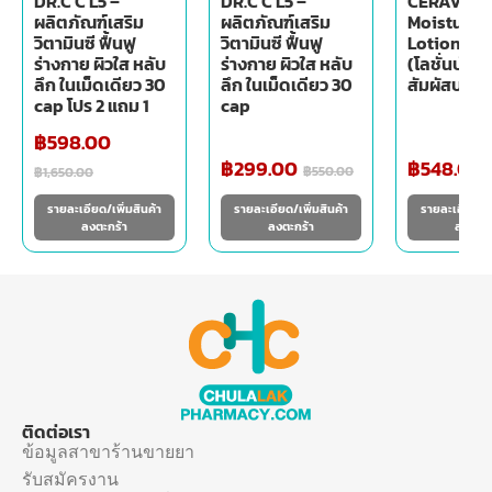
DR.C C L5 –
DR.C C L5 –
CERAVE
ผลิตภัณฑ์เสริม
ผลิตภัณฑ์เสริม
Moisturis
วิตามินซี ฟื้นฟู
วิตามินซี ฟื้นฟู
Lotion 473
ร่างกาย ผิวใส หลับ
ร่างกาย ผิวใส หลับ
(โลชั่นบำรุงผ
ลึก ในเม็ดเดียว 30
ลึก ในเม็ดเดียว 30
สัมผัสบางเ
cap โปร 2 แถม 1
cap
฿
598.00
฿
299.00
฿
548.00
฿
550.00
฿
1,650.00
รายละเอียด/เพิ่มสินค้า
รายละเอียด/เพิ่มสินค้า
รายละเอียด/เพ
ลงตะกร้า
ลงตะกร้า
ลงตะกร
ติดต่อเรา
ข้อมูลสาขาร้านขายยา
รับสมัครงาน