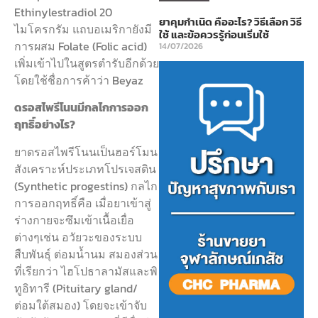
Ethinylestradiol 20
ยาคุมกำเนิด คืออะไร? วิธีเลือก วิธี
ไมโครกรัม แถบอเมริกายังมี
ใช้ และข้อควรรู้ก่อนเริ่มใช้
การผสม Folate (Folic acid)
14/07/2026
เพิ่มเข้าไปในสูตรตำรับอีกด้วย
โดยใช้ชื่อการค้าว่า Beyaz
ดรอสไพรีโนนมีกลไกการออก
ฤทธิ์อย่างไร?
ยาดรอสไพรีโนนเป็นฮอร์โมน
สังเคราะห์ประเภทโปรเจสติน
(Synthetic progestins) กลไก
การออกฤทธิ์คือ เมื่อยาเข้าสู่
ร่างกายจะซึมเข้าเนื้อเยื่อ
ต่างๆเช่น อวัยวะของระบบ
สืบพันธุ์ ต่อมน้ำนม สมองส่วน
ที่เรียกว่า ไฮโปธาลามัสและพิ
ทูอิทารี (Pituitary gland/
ต่อมใต้สมอง) โดยจะเข้าจับ