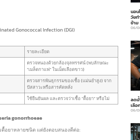
นอนไ
วัยท
ข้าม
06/0
minated Gonococcal Infection (DGI)
รายละเอียด
ตรวจหนองด้วยกล้องจุลทรรศน์ (พบลักษณะ
“เมล็ดกาแฟ” ในเม็ดเลือดขาว)
ตรวจสารพันธุกรรมของเชื้อ (แม่นยำสูง) จาก
ปัสสาวะหรือสารคัดหลั่ง
ใช้ยืนยันผล และตรวจว่าเชื้อ “ดื้อยา” หรือไม่
ลดน้
เลือ
06/0
isseria gonorrhoeae
่มดื้อยาหลายชนิด แต่ยังตอบสนองดีต่อ: