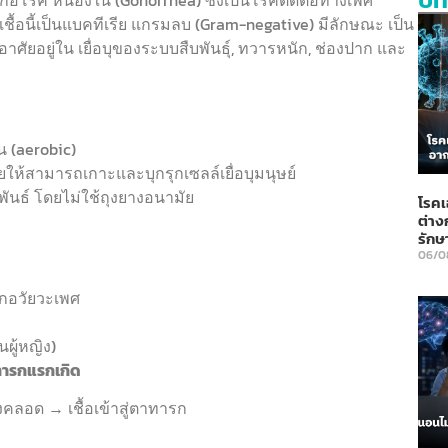
ยก่อโรค หนองใน (Gonorrhea) ซึ่งเป็นโรคติดต่อทางเพศ
่ง เชื้อนี้เป็นแบคทีเรีย แกรมลบ (Gram-negative) มีลักษณะ เป็น
อาศัยอยู่ใน เยื่อบุของระบบสืบพันธุ์, ทวารหนัก, ช่องปาก และ
น (aerobic)
วยให้สามารถเกาะและบุกรุกเซลล์เยื่อบุมนุษย์
มพันธ์ โดยไม่ใช้ถุงยางอนามัย
โรคเ
ต่าง
รักษ
06/0
กอวัยวะเพศ
ผู้หญิง)
นทารกแรกเกิด
คลอด → เชื้อเข้าสู่ตาทารก