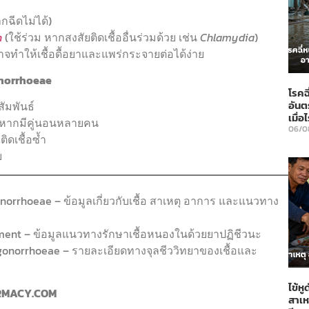
ฉีดไม่ได้)
n
(ใช้ร่วม หากสงสัยติดเชื้ออื่นร่วมด้วย เช่น
Chlamydia
)
าจทำให้เชื้อดื้อยาและแพร่กระจายต่อได้ง่าย
gonorrhoeae
โรคฉ
อันต
สัมพันธ์
เมื่
หากมีคู่นอนหลายคน
06/0
ิดเชื้อซ้ำ
ย
norrhoeae – ข้อมูลเกี่ยวกับเชื้อ สาเหตุ อาการ และแนวทาง
ment – ข้อมูลแนวทางรักษาเชื้อหนองในด้วยยาปฏิชีวนะ
 gonorrhoeae – รายละเอียดทางจุลชีววิทยาของเชื้อและ
ไข้ห
ARMACY.COM
สาเห