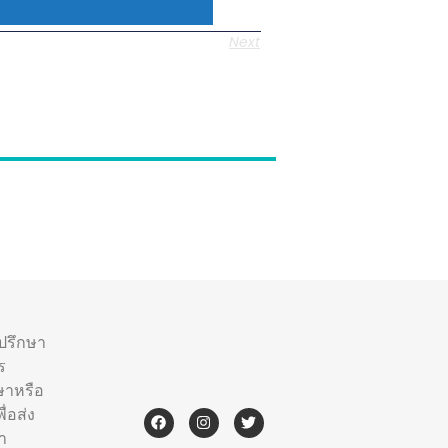
Next
ำปรึกษา
ร
ษาหรือ
่อส่ง
า