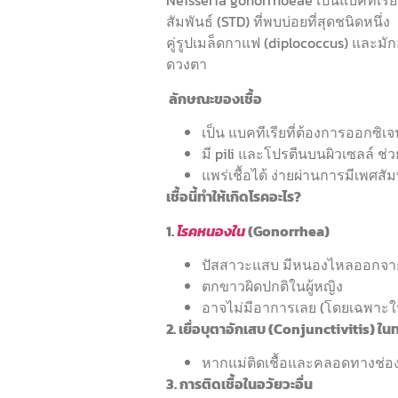
Neisseria gonorrhoeae เป็นแบคทีเรี
สัมพันธ์ (STD) ที่พบบ่อยที่สุดชนิดหนึ
คู่รูปเมล็ดกาแฟ (diplococcus) และมัก
ดวงตา
ลักษณะของเชื้อ
เป็น แบคทีเรียที่ต้องการออกซิเจ
มี pili และโปรตีนบนผิวเซลล์ ช่
แพร่เชื้อได้ ง่ายผ่านการมีเพศสั
เชื้อนี้ทำให้เกิดโรคอะไร?
1.
โรคหนองใน
(Gonorrhea)
ปัสสาวะแสบ มีหนองไหลออกจา
ตกขาวผิดปกติในผู้หญิง
อาจไม่มีอาการเลย (โดยเฉพาะใน
2. เยื่อบุตาอักเสบ (Conjunctivitis) ใ
หากแม่ติดเชื้อและคลอดทางช่อง
3. การติดเชื้อในอวัยวะอื่น