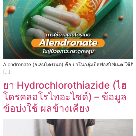
Alendronate (อเลนโดรเนต) คือ ยาในกลุ่มบิสฟอสโฟเนต ใช้รั
[…]
ยา Hydrochlorothiazide (ไฮ
โดรคลอโรไทอะไซด์) – ข้อมูล
ข้อบ่งใช้ ผลข้างเคียง