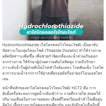
Hydrochlorothiazide (ไฮโดรคลอโรไทอะไซด์) เป็นยาขับ
ปัสสาวะในกลุ่มไทอะไซด์ (Thiazide Diuretic) ทำให้ร่างกาย
ผลิตปัสสาวะเพิ่มขึ้น เพื่อช่วยกำจัดเกลือและน้ำส่วนเกินออก
จากร่างกาย ใช้รักษาผู้ป่วยความดันโลหิตสูง รวมถึงรักษา
ภาวะคั่งน้ำในผู้ป่วยที่เป็นโรคหัวใจล้มเหลว โรคตับแข็ง โรคไต
อาการบวมน้ำจากการใช้ยาสเตียรอยด์หรือยาฮอร์โมนเอสโตร
เจน
หน้าที่หลักของยาไฮโดรคลอโรไทอะไซด์/ HCTZ คือ การ
ยับยั้งหรือชะลอการดูดน้ำกลับเข้าร่าง กายที่กรวยไต ส่งผลให้
ปริมาณเลือดในร่างกายลดลง เลือดที่ไหลเวียนเข้าหัวใจเพื่อสูบ
ฉีดไป เลี้ยงร่างกายก็ลดลงเช่นเดียวกัน และยังมีกลไกอื่นอีกที่