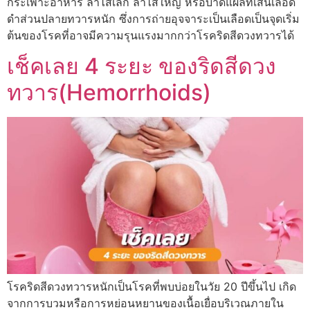
กระเพาะอาหาร ลำไส้เล็ก ลำไส้ใหญ่ หรือบาดแผลที่เส้นเลือด
ดำส่วนปลายทวารหนัก ซึ่งการถ่ายอุจจาระเป็นเลือดเป็นจุดเริ่ม
ต้นของโรคที่อาจมีความรุนแรงมากกว่าโรคริดสีดวงทวารได้
เช็คเลย 4 ระยะ ของริดสีดวง
ทวาร(Hemorrhoids)
โรคริดสีดวงทวารหนักเป็นโรคที่พบบ่อยในวัย 20 ปีขึ้นไป เกิด
จากการบวมหรือการหย่อนหยานของเนื้อเยื่อบริเวณภายใน