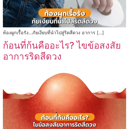
ท้องผูกเรื้อรัง…ภัยเงียบที่นำไปสู่ริดสีดวง อาการ […]
ก้อนที่ก้นคืออะไร? ไขข้อสงสัย
อาการริดสีดวง