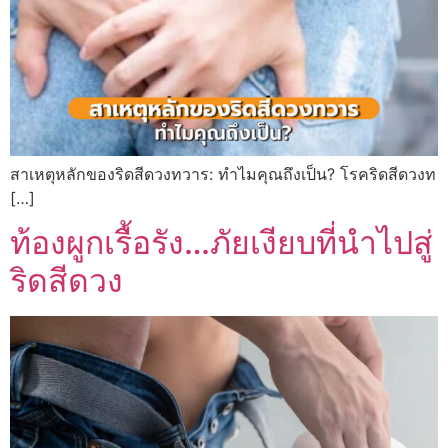
สาเหตุหลักของริดสีดวงทวาร: ทำไมคุณถึงเป็น? โรคริดสีดวงท
[…]
ท้องผูกเรื้อรัง…ภัยเงียบที่นำไปสู่
ริดสีดวง