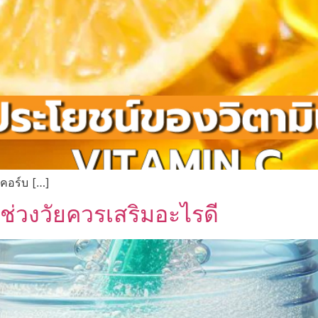
สคอร์บ […]
ะช่วงวัยควรเสริมอะไรดี