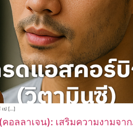
ี เป […]
(คอลลาเจน): เสริมความงามจากภ