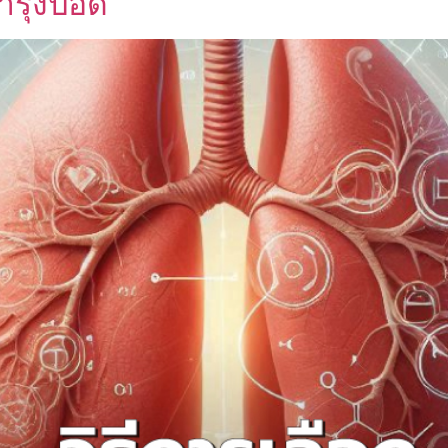
บำรุงปอด