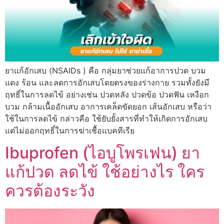
ยาแก้อักเสบ (NSAIDs ) คือ กลุ่มยาช่วยแก้อาการปวด บวม
แดง ร้อน และลดการอักเสบโดยตรงของร่างกาย รวมทั้งยังมี
ฤทธิ์ในการลดไข้ อย่างเช่น ปวดหลัง ปวดข้อ ปวดฟัน เหงือก
บวม กล้ามเนื้ออักเสบ อาการเคล็ดขัดยอก เส้นอักเสบ หรือว่า
ใช้ในการลดไข้ กล่าวคือ ใช้ยับยั้งสารที่ทำให้เกิดการอักเสบ
แต่ไม่ออกฤทธิ์ในการฆ่าเชื้อแบคทีเรีย
Ibuprofen (ไอบูโพรเฟน) ยา
แก้ปวด ลดไข้ ใช้อย่างไร ใคร
ควรต้องระวัง